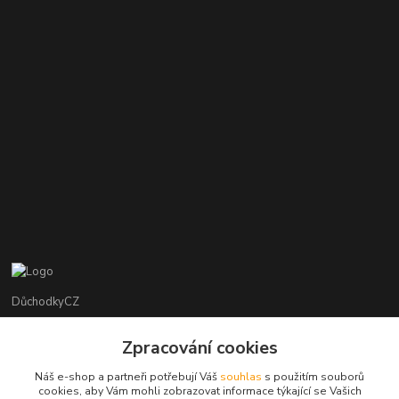
DůchodkyCZ
Jana Krejčí
Zpracování cookies
+420 412384749
Náš e-shop a partneři potřebují Váš
souhlas
s použitím souborů
cookies, aby Vám mohli zobrazovat informace týkající se Vašich
objednavky@duchodky.cz