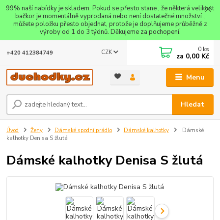
99% naší nabídky je skladem. Pokud se přesto stane , že některá velikost
bačkor je momentálně vyprodaná nebo není dostatečné množství ,
můžete položku přesto objednat, protože je doplňujeme průběžně z
výroby od 1 do 3 týdnů. Děkujeme za pochopení.
0
ks
CZK
+420 412384749
za
0,00 Kč
Menu
Hledat
Úvod
Ženy
Dámské spodní prádlo
Dámské kalhotky
Dámské
kalhotky Denisa S žlutá
Dámské kalhotky Denisa S žlutá