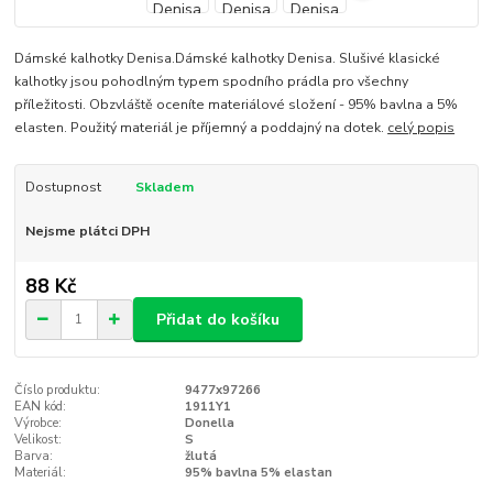
Dámské kalhotky Denisa.Dámské kalhotky Denisa. Slušivé klasické
kalhotky jsou pohodlným typem spodního prádla pro všechny
příležitosti. Obzvláště oceníte materiálové složení - 95% bavlna a 5%
elasten. Použitý materiál je příjemný a poddajný na dotek.
celý popis
Dostupnost
Skladem
Nejsme plátci DPH
88 Kč
Přidat do košíku
Číslo produktu:
9477x97266
EAN kód:
1911Y1
Výrobce:
Donella
Velikost:
S
Barva:
žlutá
Materiál:
95% bavlna 5% elastan