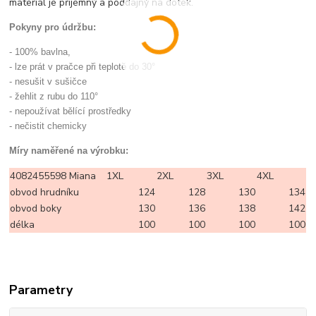
materiál je příjemný a poddajný na dotek.
Pokyny pro údržbu:
- 100% bavlna,
- lze prát v pračce při teplotě do 30°
- nesušit v sušičce
- žehlit z rubu do 110°
- nepoužívat bělící prostředky
- nečistit chemicky
Míry naměřené na výrobku:
4082455598 Miana
1XL
2XL
3XL
4XL
obvod hrudníku
124
128
130
134
obvod boky
130
136
138
142
délka
100
100
100
100
Parametry