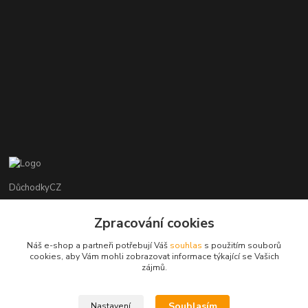
DůchodkyCZ
Jana Krejčí
Zpracování cookies
+420 412384749
Náš e-shop a partneři potřebují Váš
souhlas
s použitím souborů
cookies, aby Vám mohli zobrazovat informace týkající se Vašich
objednavky@duchodky.cz
zájmů.
Souhlasím
Nastavení