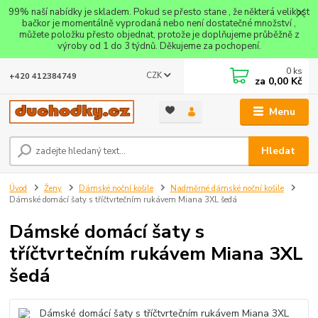
99% naší nabídky je skladem. Pokud se přesto stane , že některá velikost
bačkor je momentálně vyprodaná nebo není dostatečné množství ,
můžete položku přesto objednat, protože je doplňujeme průběžně z
výroby od 1 do 3 týdnů. Děkujeme za pochopení.
0
ks
CZK
+420 412384749
za
0,00 Kč
Menu
Hledat
Úvod
Ženy
Dámské noční košile
Nadměrné dámské noční košile
Dámské domácí šaty s tříčtvrtečním rukávem Miana 3XL šedá
Dámské domácí šaty s
tříčtvrtečním rukávem Miana 3XL
šedá