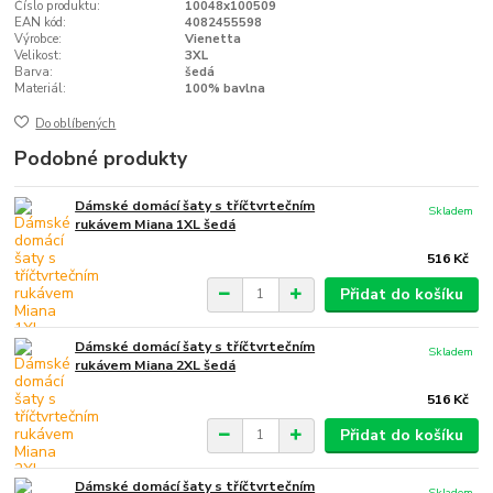
Číslo produktu:
10048x100509
EAN kód:
4082455598
Výrobce:
Vienetta
Velikost:
3XL
Barva:
šedá
Materiál:
100% bavlna
Do oblíbených
Podobné produkty
Dámské domácí šaty s tříčtvrtečním
Skladem
rukávem Miana 1XL šedá
516 Kč
Přidat do košíku
Dámské domácí šaty s tříčtvrtečním
Skladem
rukávem Miana 2XL šedá
516 Kč
Přidat do košíku
Dámské domácí šaty s tříčtvrtečním
Skladem