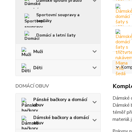
Dámské spodní prádlo
Sportovní soupravy a
tepláky
Domácí a letní šaty
Muži
Kompl
Děti
Komple
DOMÁCÍ OBUV
Dámské d
Pánské bačkory a domácí
obuv
Dámské ba
téměř při
Dámské bačkory a domácí
materiál 
obuv
Pokyny p