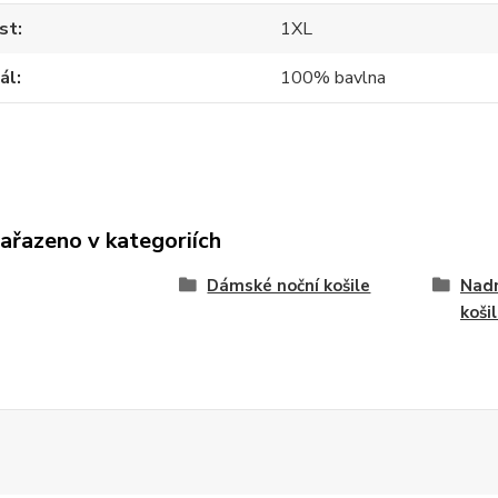
st
1XL
ál
100% bavlna
zařazeno v kategoriích
Dámské noční košile
Nad
koši