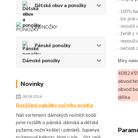
Dětská obuv a ponožky
- 100% ba
- lze prát
- nesušit 
PONOŽKY
- žehlit z
- nepoužív
Pánské ponožky
- nečistit
Dámské ponožky
Míry nam
4082455
obvod hr
Novinky
obvod b
délka
08.08.2024
Rozšíření nabídky nočního prádla
Náš sortiment dámských nočních košilí
jsme rozšířili o pánská, dámská a dětská
Param
pyžama, noční košile( i pánské), županya
pyžamové kalhoty. Nyní u nás ...
číst celé