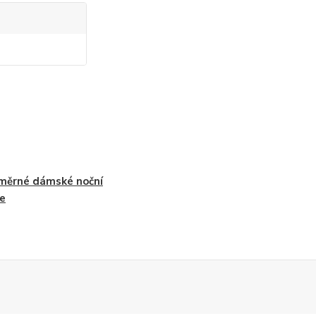
měrné dámské noční
le