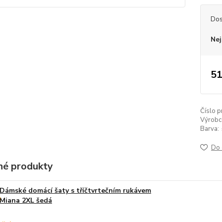
Dos
Nej
51
Číslo p
Výrobc
Barva:
Do 
é produkty
Dámské domácí šaty s tříčtvrtečním rukávem
Miana 2XL šedá