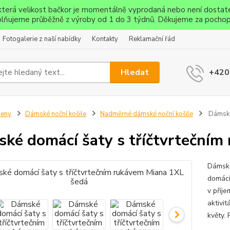
ěkterá velikost bačkor je momentálně vyprodaná nebo není dostat
lňujeme průběžně z výroby od 1 do 3 týdnů. Děkujeme za pochop
Fotogalerie z naší nabídky
Kontakty
Reklamační řád
Hledat
+420
Ženy
Dámské noční košile
Nadměrné dámské noční košile
Dámské 
ké domácí šaty s tříčtvrtečním
Dámské
domácí
v příj
aktivit
květy. 