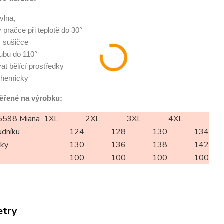
vlna,
 v pračce při teplotě do 30°
v sušičce
 rubu do 110°
at bělící prostředky
 chemicky
ěřené na výrobku:
598 Miana
1XL
2XL
3XL
4XL
udníku
124
128
130
134
oky
130
136
138
142
100
100
100
100
etry