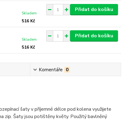
Přidat do košíku
Skladem
516 Kč
Přidat do košíku
Skladem
516 Kč
Komentáře
0
zepínací šaty v příjemné délce pod kolena využijete
na zip. Šaty jsou potištěny květy. Použitý bavlněný