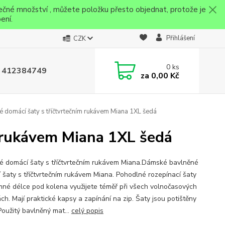
ečné množství , můžete položku přesto objednat, protože je
ení.
Přihlášení
CZK
0
ks
 412384749
za
0,00 Kč
domácí šaty s tříčtvrtečním rukávem Miana 1XL šedá
 rukávem Miana 1XL šedá
 domácí šaty s tříčtvrtečním rukávem Miana.Dámské bavlněné
 šaty s tříčtvrtečním rukávem Miana. Pohodlné rozepínací šaty
emné délce pod kolena využijete téměř při všech volnočasových
ách. Mají praktické kapsy a zapínání na zip. Šaty jsou potištěny
Použitý bavlněný mat...
celý popis