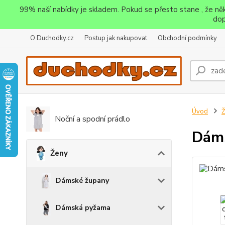
99% naší nabídky je skladem. Pokud se přesto stane , že n
dop
O Duchodky.cz
Postup jak nakupovat
Obchodní podmínky
Úvod
Noční a spodní prádlo
Dáms
Ženy
Dámské župany
Dámská pyžama