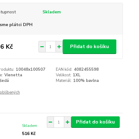
tupnost
Skladem
sme plátci DPH
6 Kč
Přidat do košíku
roduktu:
10048x100507
EAN kód:
4082455598
e:
Vienetta
Velikost:
1XL
šedá
Materiál:
100% bavlna
oblíbených
Přidat do košíku
Skladem
516 Kč