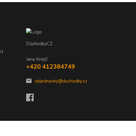
DůchodkyCZ
et
Jana Krejčí
+420 412384749
objednavky@duchodky.cz