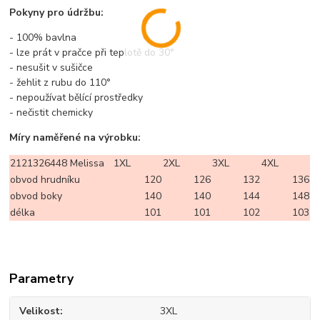
Pokyny pro údržbu:
- 100% bavlna
- lze prát v pračce při teplotě do 30°
- nesušit v sušičce
- žehlit z rubu do 110°
- nepoužívat bělící prostředky
- nečistit chemicky
Míry naměřené na výrobku:
2121326448 Melissa
1XL
2XL
3XL
4XL
obvod hrudníku
120
126
132
136
obvod boky
140
140
144
148
délka
101
101
102
103
Parametry
Velikost
3XL