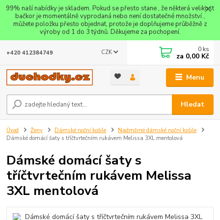
99% naší nabídky je skladem. Pokud se přesto stane , že některá velikost
bačkor je momentálně vyprodaná nebo není dostatečné množství ,
můžete položku přesto objednat, protože je doplňujeme průběžně z
výroby od 1 do 3 týdnů. Děkujeme za pochopení.
0
ks
CZK
+420 412384749
za
0,00 Kč
Menu
Hledat
Úvod
Ženy
Dámské noční košile
Nadměrné dámské noční košile
Dámské domácí šaty s tříčtvrtečním rukávem Melissa 3XL mentolová
Dámské domácí šaty s
tříčtvrtečním rukávem Melissa
3XL mentolová