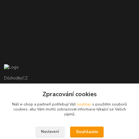
DůchodkyCZ
Jana Krejčí
Zpracování cookies
+420 412384749
Náš e-shop a partneři potřebují Váš
souhlas
s použitím souborů
cookies, aby Vám mohli zobrazovat informace týkající se Vašich
objednavky@duchodky.cz
zájmů.
Souhlasím
Nastavení