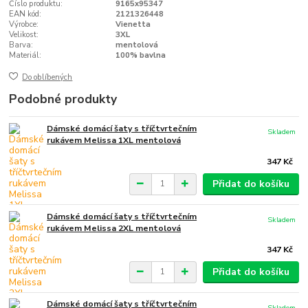
Číslo produktu:
9165x95347
EAN kód:
2121326448
Výrobce:
Vienetta
Velikost:
3XL
Barva:
mentolová
Materiál:
100% bavlna
Do oblíbených
Podobné produkty
Dámské domácí šaty s tříčtvrtečním
Skladem
rukávem Melissa 1XL mentolová
347 Kč
Přidat do košíku
Dámské domácí šaty s tříčtvrtečním
Skladem
rukávem Melissa 2XL mentolová
347 Kč
Přidat do košíku
Dámské domácí šaty s tříčtvrtečním
Skladem