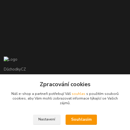
DůchodkyCZ
Jana Krejčí
Zpracování cookies
+420 412384749
Náš e-shop a partneři potřebují Váš
souhlas
s použitím souborů
cookies, aby Vám mohli zobrazovat informace týkající se Vašich
objednavky@duchodky.cz
zájmů.
Souhlasím
Nastavení