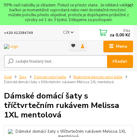
99% naší nabídky je skladem. Pokud se přesto stane , že některá velikost
bačkor je momentálně vyprodaná nebo není dostatečné množství ,
můžete položku přesto objednat, protože je doplňujeme průběžně z
výroby od 1 do 3 týdnů. Děkujeme za pochopení.
0
ks
CZK
+420 412384749
za
0,00 Kč
Menu
Hledat
Úvod
Ženy
Dámské noční košile
Nadměrné dámské noční košile
Dámské domácí šaty s tříčtvrtečním rukávem Melissa 1XL mentolová
Dámské domácí šaty s
tříčtvrtečním rukávem Melissa
1XL mentolová