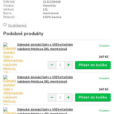
EAN kód:
2121326448
Výrobce:
Vienetta
Velikost:
1XL
Barva:
mentolová
Materiál:
100% bavlna
Do oblíbených
Podobné produkty
Dámské domácí šaty s tříčtvrtečním
Skladem
rukávem Melissa 2XL mentolová
347 Kč
Přidat do košíku
Dámské domácí šaty s tříčtvrtečním
Skladem
rukávem Melissa 3XL mentolová
347 Kč
Přidat do košíku
Dámské domácí šaty s tříčtvrtečním
Skladem
rukávem Melissa 4XL mentolová