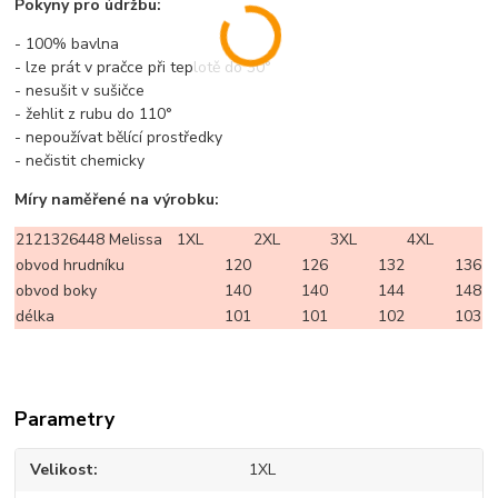
Pokyny pro údržbu:
- 100% bavlna
- lze prát v pračce při teplotě do 30°
- nesušit v sušičce
- žehlit z rubu do 110°
- nepoužívat bělící prostředky
- nečistit chemicky
Míry naměřené na výrobku:
2121326448 Melissa
1XL
2XL
3XL
4XL
obvod hrudníku
120
126
132
136
obvod boky
140
140
144
148
délka
101
101
102
103
Parametry
Velikost
1XL