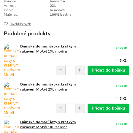
Výrobce:
Vienetta
Velikost:
2XL
Barva:
lososová
Materiál:
100% bavlna
Do oblíbených
Podobné produkty
Dámské domácí šaty s krátkým
Skladem
rukávem Motýl 1XL modrá
446 Kč
Přidat do košíku
Dámské domácí šaty s krátkým
Skladem
rukávem Motýl 2XL modrá
446 Kč
Přidat do košíku
Dámské domácí šaty s krátkým
Skladem
rukávem Motýl 1XL zelená