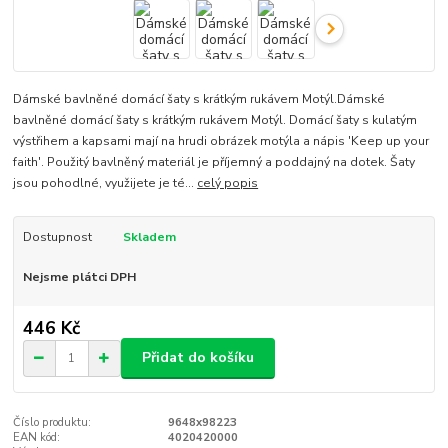
Dámské bavlněné domácí šaty s krátkým rukávem Motýl.Dámské
bavlněné domácí šaty s krátkým rukávem Motýl. Domácí šaty s kulatým
výstřihem a kapsami mají na hrudi obrázek motýla a nápis 'Keep up your
faith'. Použitý bavlněný materiál je příjemný a poddajný na dotek. Šaty
jsou pohodlné, využijete je té...
celý popis
Dostupnost
Skladem
Nejsme plátci DPH
446 Kč
Přidat do košíku
Číslo produktu:
9648x98223
EAN kód:
4020420000