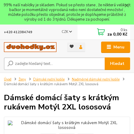
99% naší nabídky je skladem. Pokud se přesto stane , že některá velikost
bačkor je momentálně vyprodaná nebo není dostatečné množství ,
můžete položku přesto objednat, protože je doplňujeme průběžně z
výroby od 1 do 3 týdnů. Děkujeme za pochopení.
0
ks
CZK
+420 412384749
za
0,00 Kč
Menu
Hledat
Úvod
Ženy
Dámské noční košile
Nadměrné dámské noční košile
Dámské domácí šaty s krátkým rukávem Motýl 2XL lososová
Dámské domácí šaty s krátkým
rukávem Motýl 2XL lososová