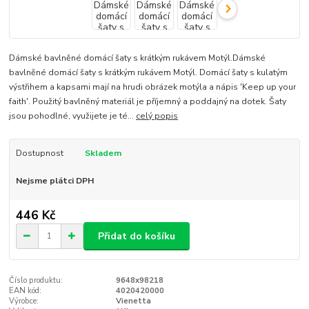
Dámské bavlněné domácí šaty s krátkým rukávem Motýl.Dámské
bavlněné domácí šaty s krátkým rukávem Motýl. Domácí šaty s kulatým
výstřihem a kapsami mají na hrudi obrázek motýla a nápis 'Keep up your
faith'. Použitý bavlněný materiál je příjemný a poddajný na dotek. Šaty
jsou pohodlné, využijete je té...
celý popis
Dostupnost
Skladem
Nejsme plátci DPH
446 Kč
Přidat do košíku
Číslo produktu:
9648x98218
EAN kód:
4020420000
Výrobce:
Vienetta