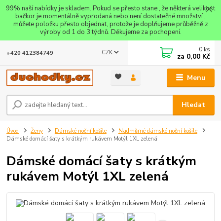
99% naší nabídky je skladem. Pokud se přesto stane , že některá velikost
bačkor je momentálně vyprodaná nebo není dostatečné množství ,
můžete položku přesto objednat, protože je doplňujeme průběžně z
výroby od 1 do 3 týdnů. Děkujeme za pochopení.
0
ks
CZK
+420 412384749
za
0,00 Kč
Menu
Hledat
Úvod
Ženy
Dámské noční košile
Nadměrné dámské noční košile
Dámské domácí šaty s krátkým rukávem Motýl 1XL zelená
Dámské domácí šaty s krátkým
rukávem Motýl 1XL zelená