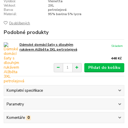
Výrobce:
Vienetta
Velikost:
2XL
Barva:
petrolejová
Materiál:
95% bavlna 5% lycra
Do oblíbených
Podobné produkty
Dámské domácí šaty s dlouhým
Skladem
rukávem Alžběta 3XL petrolejová
446 Kč
Přidat do košíku
Kompletní specifikace
Parametry
Komentáře
0