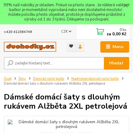
99% naší nabídky je skladem. Pokud se přesto stane , že některá velikost
bačkor je momentálně vyprodaná nebo není dostatečné množství ,
můžete položku přesto objednat, protože je doplňujeme průběžně z
výroby od 1 do 3 týdnů. Děkujeme za pochopení.
0
ks
CZK
+420 412384749
za
0,00 Kč
Menu
Hledat
Úvod
Ženy
Dámské noční košile
Nadměrné dámské noční košile
Dámské domácí šaty s dlouhým rukávem Alžběta 2XL petrolejová
Dámské domácí šaty s dlouhým
rukávem Alžběta 2XL petrolejová