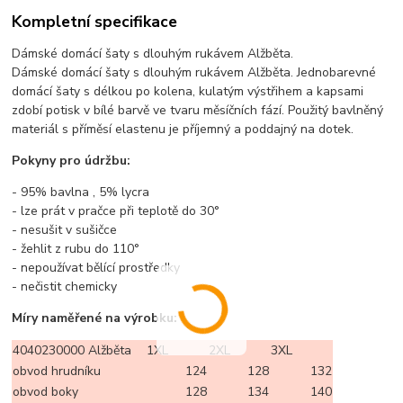
Kompletní specifikace
Dámské domácí šaty s dlouhým rukávem Alžběta.
Dámské domácí šaty s dlouhým rukávem Alžběta. Jednobarevné
domácí šaty s délkou po kolena, kulatým výstřihem a kapsami
zdobí potisk v bílé barvě ve tvaru měsíčních fází. Použitý bavlněný
materiál s příměsí elastenu je příjemný a poddajný na dotek.
Pokyny pro údržbu:
- 95% bavlna , 5% lycra
- lze prát v pračce při teplotě do 30°
- nesušit v sušičce
- žehlit z rubu do 110°
- nepoužívat bělící prostředky
- nečistit chemicky
Míry naměřené na výrobku:
4040230000 Alžběta
1XL
2XL
3XL
obvod hrudníku
124
128
132
obvod boky
128
134
140