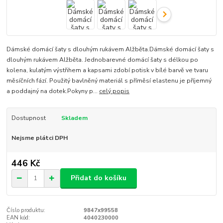
Dámské domácí šaty s dlouhým rukávem Alžběta.Dámské domácí šaty s
dlouhým rukávem Alžběta. Jednobarevné domácí šaty s délkou po
kolena, kulatým výstřihem a kapsami zdobí potisk v bílé barvě ve tvaru
měsíčních fází. Použitý bavlněný materiál s příměsí elastenu je příjemný
a poddajný na dotek.Pokyny p...
celý popis
Dostupnost
Skladem
Nejsme plátci DPH
446 Kč
Přidat do košíku
Číslo produktu:
9847x99558
EAN kód:
4040230000