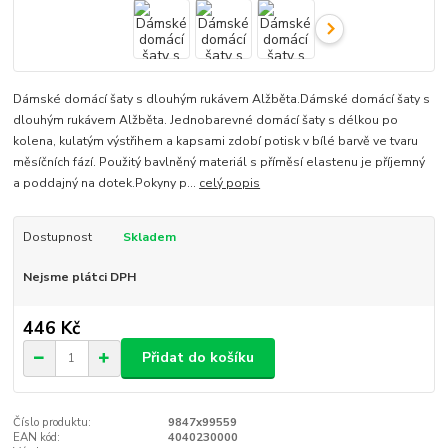
Dámské domácí šaty s dlouhým rukávem Alžběta.Dámské domácí šaty s
dlouhým rukávem Alžběta. Jednobarevné domácí šaty s délkou po
kolena, kulatým výstřihem a kapsami zdobí potisk v bílé barvě ve tvaru
měsíčních fází. Použitý bavlněný materiál s příměsí elastenu je příjemný
a poddajný na dotek.Pokyny p...
celý popis
Dostupnost
Skladem
Nejsme plátci DPH
446 Kč
Přidat do košíku
Číslo produktu:
9847x99559
EAN kód:
4040230000