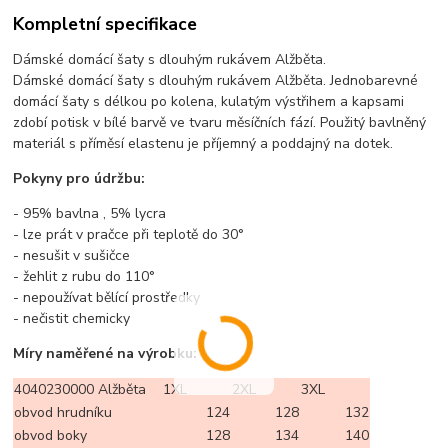
Kompletní specifikace
Dámské domácí šaty s dlouhým rukávem Alžběta.
Dámské domácí šaty s dlouhým rukávem Alžběta. Jednobarevné
domácí šaty s délkou po kolena, kulatým výstřihem a kapsami
zdobí potisk v bílé barvě ve tvaru měsíčních fází. Použitý bavlněný
materiál s příměsí elastenu je příjemný a poddajný na dotek.
Pokyny pro údržbu:
- 95% bavlna , 5% lycra
- lze prát v pračce při teplotě do 30°
- nesušit v sušičce
- žehlit z rubu do 110°
- nepoužívat bělící prostředky
- nečistit chemicky
Míry naměřené na výrobku:
4040230000 Alžběta
1XL
2XL
3XL
obvod hrudníku
124
128
132
obvod boky
128
134
140