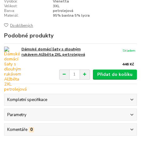
Výrobce:
Vienetta
Velikost:
3XL
Barva:
petrolejová
Materiál:
95% bavlna 5% lycra
Do oblíbených
Podobné produkty
Dámské domácí šaty s dlouhým
Skladem
rukávem Alžběta 2XL petrolejová
446 Kč
Přidat do košíku
Kompletní specifikace
Parametry
Komentáře
0