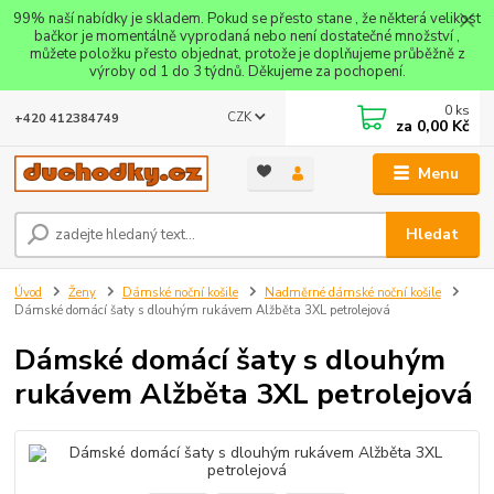
99% naší nabídky je skladem. Pokud se přesto stane , že některá velikost
bačkor je momentálně vyprodaná nebo není dostatečné množství ,
můžete položku přesto objednat, protože je doplňujeme průběžně z
výroby od 1 do 3 týdnů. Děkujeme za pochopení.
0
ks
CZK
+420 412384749
za
0,00 Kč
Menu
Hledat
Úvod
Ženy
Dámské noční košile
Nadměrné dámské noční košile
Dámské domácí šaty s dlouhým rukávem Alžběta 3XL petrolejová
Dámské domácí šaty s dlouhým
rukávem Alžběta 3XL petrolejová