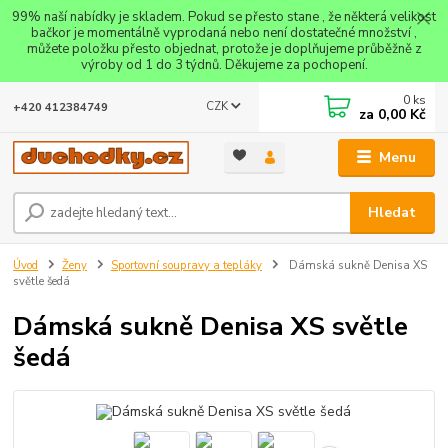
99% naší nabídky je skladem. Pokud se přesto stane , že některá velikost
bačkor je momentálně vyprodaná nebo není dostatečné množství ,
můžete položku přesto objednat, protože je doplňujeme průběžně z
výroby od 1 do 3 týdnů. Děkujeme za pochopení.
0
ks
CZK
+420 412384749
za
0,00 Kč
Menu
Hledat
Úvod
Ženy
Sportovní soupravy a tepláky
Dámská sukně Denisa XS
světle šedá
Dámská sukně Denisa XS světle
šedá