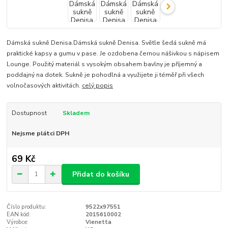
Dámská sukně Denisa.Dámská sukně Denisa. Světle šedá sukně má
praktické kapsy a gumu v pase. Je ozdobena černou nášivkou s nápisem
Lounge. Použitý materiál s vysokým obsahem bavlny je příjemný a
poddajný na dotek. Sukně je pohodlná a využijete ji téměř při všech
volnočasových aktivitách.
celý popis
Dostupnost
Skladem
Nejsme plátci DPH
69 Kč
Přidat do košíku
Číslo produktu:
9522x97551
EAN kód:
2015610002
Výrobce:
Vienetta