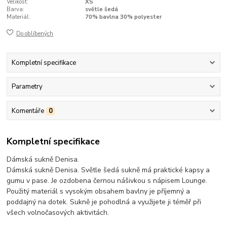
Velikost:
XS
Barva:
světle šedá
Materiál:
70% bavlna 30% polyester
Do oblíbených
Kompletní specifikace
Parametry
Komentáře
0
Kompletní specifikace
Dámská sukně Denisa.
Dámská sukně Denisa. Světle šedá sukně má praktické kapsy a
gumu v pase. Je ozdobena černou nášivkou s nápisem Lounge.
Použitý materiál s vysokým obsahem bavlny je příjemný a
poddajný na dotek. Sukně je pohodlná a využijete ji téměř při
všech volnočasových aktivitách.