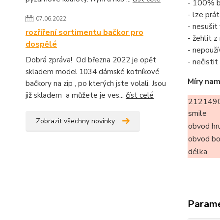
- 100% b
- lze prá
07.06.2022
- nesušit
rozříření sortimentu bačkor pro
- žehlit 
dospělé
- nepouží
Dobrá zpráva! Od března 2022 je opět
- nečisti
skladem model 1034 dámské kotníkové
Míry nam
bačkory na zip , po kterých jste volali. Jsou
již skladem a můžete je ves...
číst celé
212149
smile
Zobrazit všechny novinky
obvod hr
obvod b
délka
Param