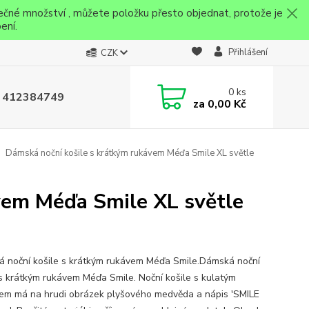
ečné množství , můžete položku přesto objednat, protože je
ení.
Přihlášení
CZK
0
ks
 412384749
za
0,00 Kč
Dámská noční košile s krátkým rukávem Méďa Smile XL světle
vem Méďa Smile XL světle
 noční košile s krátkým rukávem Méďa Smile.Dámská noční
 s krátkým rukávem Méďa Smile. Noční košile s kulatým
hem má na hrudi obrázek plyšového medvěda a nápis 'SMILE