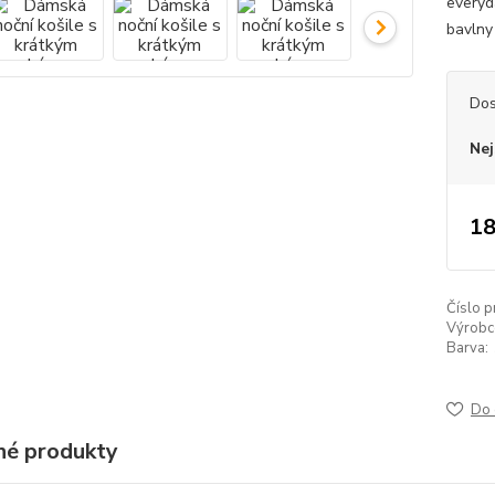
everyd
bavlny
Dos
Nej
18
Číslo p
Výrobc
Barva:
Do 
é produkty