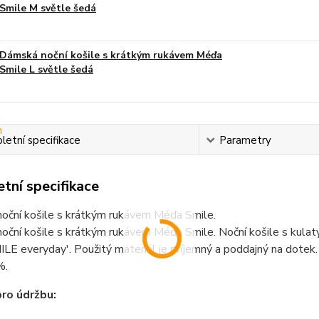
Smile M světle šedá
Dámská noční košile s krátkým rukávem Méďa
Smile L světle šedá
etní specifikace
Parametry
tní specifikace
oční košile s krátkým rukávem Méďa Smile.
oční košile s krátkým rukávem Méďa Smile. Noční košile s kula
ILE everyday'. Použitý materiál je příjemný a poddajný na dote
%.
ro údržbu: