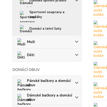
Dámské spodní prádlo
Sportovní soupravy a
tepláky
Domácí a letní šaty
Muži
Děti
DOMÁCÍ OBUV
Pánské bačkory a domácí
obuv
Dámské bačkory a domácí
obuv