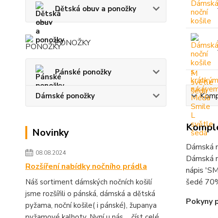
Dětská obuv a ponožky
PONOŽKY
Pánské ponožky
Dámské ponožky
Kompl
Komple
Novinky
Dámská n
08.08.2024
Dámská n
Rozšíření nabídky nočního prádla
nápis 'SM
šedé 70
Náš sortiment dámských nočních košilí
jsme rozšířili o pánská, dámská a dětská
Pokyny p
pyžama, noční košile( i pánské), županya
pyžamové kalhoty. Nyní u nás ...
číst celé