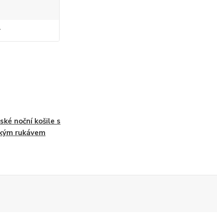
r
ké noční košile s
tkým rukávem