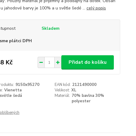
ay'. Použitý materiál je příjemný a poddajný na dotek. Obsah
 u jahodové barvy je 100% a u světle šedé ...
celý popis
tupnost
Skladem
sme plátci DPH
8 Kč
Přidat do košíku
roduktu:
9150x95270
EAN kód:
2121490000
e:
Vienetta
Velikost:
XL
světle šedá
Materiál:
70% bavlna 30%
polyester
oblíbených