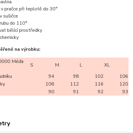
avlna
t v pračce při teplotě do 30°
 v sušičce
z rubu do 110°
vat bělící prostředky
t chemicky
ěřené na výrobku:
0000 Méďa
S
M
L
XL
udníku
94
98
102
106
oky
108
112
116
120
90
91
92
93
etry