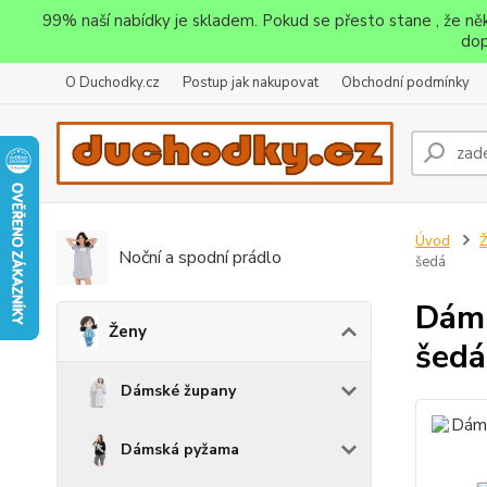
99% naší nabídky je skladem. Pokud se přesto stane , že n
dop
O Duchodky.cz
Postup jak nakupovat
Obchodní podmínky
Úvod
Noční a spodní prádlo
šedá
Dáms
Ženy
šedá
Dámské župany
Dámská pyžama