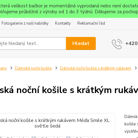
ěkterá velikost bačkor je momentálně vyprodaná nebo není dostat
lňujeme průběžně z výroby od 1 do 3 týdnů. Děkujeme za pochop
Fotogalerie z naší nabídky
Kontakty
Reklamační řád
Hledat
+420
Ženy
Dámské noční košile
Dámské noční košile s krátkým rukávem
ká noční košile s krátkým ruká
Dámská
košile
výstři