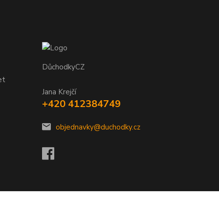
DůchodkyCZ
et
Jana Krejčí
+420 412384749
objednavky@duchodky.cz