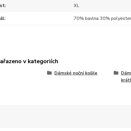
st
XL
ál
70% bavlna 30% polyeste
zařazeno v kategoriích
Dámské noční košile
Dáms
krá