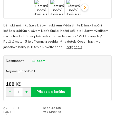
Dámská noční košile s krátkým rukávem Méďa Smile.Dámská noční
košile s krátkým rukávem Méďa Smile. Noční košile s kulatým výstřihem
má na hrudi obrázek plyšového medvěda a nápis 'SMILE everyday'.
Použitý materiál je příjemný a poddajný na dotek. Obsah bavlny u
jahodové barvy je 100% a u světle šedé ...
celý popis
Dostupnost
Skladem
Nejsme plátci DPH
188 Kč
Přidat do košíku
Číslo produktu:
9150x95265
EAN kód:
2121490000