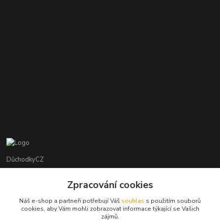
DůchodkyCZ
Jana Krejčí
Zpracování cookies
+420 412384749
Náš e-shop a partneři potřebují Váš
souhlas
s použitím souborů
cookies, aby Vám mohli zobrazovat informace týkající se Vašich
objednavky@duchodky.cz
zájmů.