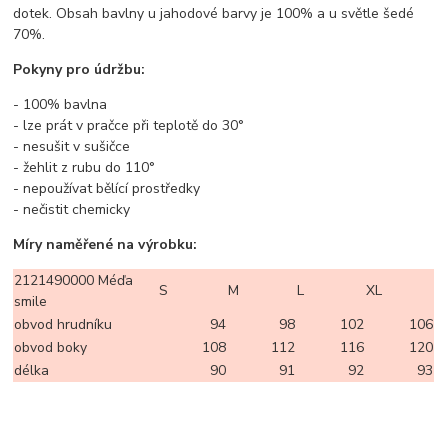
dotek. Obsah bavlny u jahodové barvy je 100% a u světle šedé
70%.
Pokyny pro údržbu:
- 100% bavlna
- lze prát v pračce při teplotě do 30°
- nesušit v sušičce
- žehlit z rubu do 110°
- nepoužívat bělící prostředky
- nečistit chemicky
Míry naměřené na výrobku:
2121490000 Méďa
S
M
L
XL
smile
obvod hrudníku
94
98
102
106
obvod boky
108
112
116
120
délka
90
91
92
93