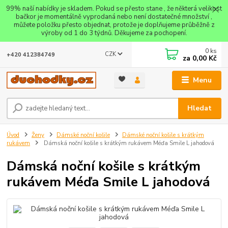
99% naší nabídky je skladem. Pokud se přesto stane , že některá velikost
bačkor je momentálně vyprodaná nebo není dostatečné množství ,
můžete položku přesto objednat, protože je doplňujeme průběžně z
výroby od 1 do 3 týdnů. Děkujeme za pochopení.
0
ks
CZK
+420 412384749
za
0,00 Kč
Menu
Hledat
Úvod
Ženy
Dámské noční košile
Dámské noční košile s krátkým
rukávem
Dámská noční košile s krátkým rukávem Méďa Smile L jahodová
Dámská noční košile s krátkým
rukávem Méďa Smile L jahodová