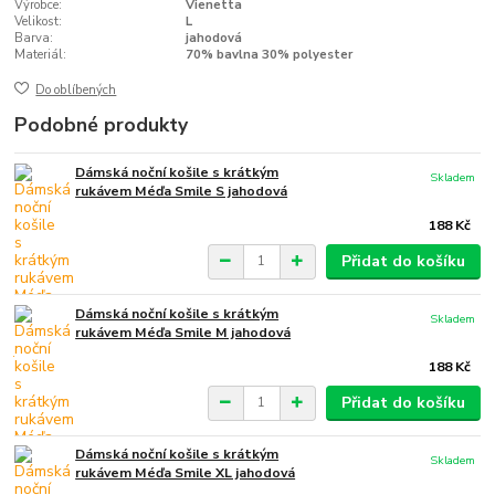
Výrobce:
Vienetta
Velikost:
L
Barva:
jahodová
Materiál:
70% bavlna 30% polyester
Do oblíbených
Podobné produkty
Dámská noční košile s krátkým
Skladem
rukávem Méďa Smile S jahodová
188 Kč
Přidat do košíku
Dámská noční košile s krátkým
Skladem
rukávem Méďa Smile M jahodová
188 Kč
Přidat do košíku
Dámská noční košile s krátkým
Skladem
rukávem Méďa Smile XL jahodová