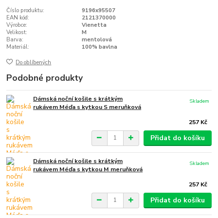
Číslo produktu:
9196x95507
EAN kód:
2121370000
Výrobce:
Vienetta
Velikost:
M
Barva:
mentolová
Materiál:
100% bavlna
Do oblíbených
Podobné produkty
Dámská noční košile s krátkým
Skladem
rukávem Méďa s kytkou S meruňková
257 Kč
Přidat do košíku
Dámská noční košile s krátkým
Skladem
rukávem Méďa s kytkou M meruňková
257 Kč
Přidat do košíku