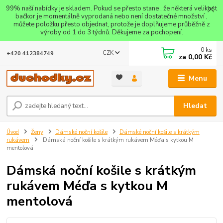
99% naší nabídky je skladem. Pokud se přesto stane , že některá velikost
bačkor je momentálně vyprodaná nebo není dostatečné množství ,
můžete položku přesto objednat, protože je doplňujeme průběžně z
výroby od 1 do 3 týdnů. Děkujeme za pochopení.
0
ks
CZK
+420 412384749
za
0,00 Kč
Menu
Hledat
Úvod
Ženy
Dámské noční košile
Dámské noční košile s krátkým
rukávem
Dámská noční košile s krátkým rukávem Méďa s kytkou M
mentolová
Dámská noční košile s krátkým
rukávem Méďa s kytkou M
mentolová