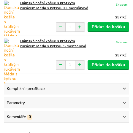
Dámská noční košile s krátkým
Skladem
rukávem Méďa s kytkou XL meruňková
257 Kč
Přidat do košíku
Dámská noční košile s krátkým
Skladem
rukávem Méďa s kytkou S mentolová
257 Kč
Přidat do košíku
Kompletní specifikace
Parametry
Komentáře
0