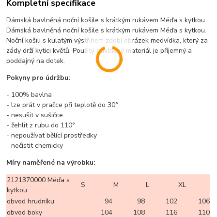
Kompletní specifikace
Dámská bavlněná noční košile s krátkým rukávem Méďa s kytkou.
Dámská bavlněná noční košile s krátkým rukávem Méďa s kytkou.
Noční košili s kulatým výstřihem zdobí obrázek medvídka, který za
zády drží kytici květů. Použitý bavlněný materiál je příjemný a
poddajný na dotek.
Pokyny pro údržbu:
- 100% bavlna
- lze prát v pračce při teplotě do 30°
- nesušit v sušičce
- žehlit z rubu do 110°
- nepoužívat bělící prostředky
- nečistit chemicky
Míry naměřené na výrobku:
2121370000 Méďa s
S
M
L
XL
kytkou
obvod hrudníku
94
98
102
106
obvod boky
104
108
116
110