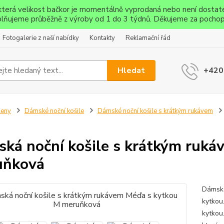
ěkterá velikost bačkor je momentálně vyprodaná nebo není dostat
lňujeme průběžně z výroby od 1 do 3 týdnů. Děkujeme za pochop
Fotogalerie z naší nabídky
Kontakty
Reklamační řád
Hledat
+420
Ženy
Dámské noční košile
Dámské noční košile s krátkým rukávem
ká noční košile s krátkým ruká
uňková
Dámská
kytkou
kytkou