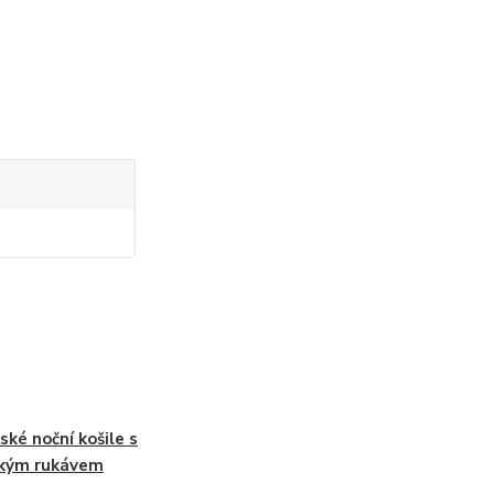
ké noční košile s
tkým rukávem