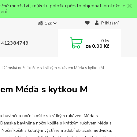
ečné množství , můžete položku přesto objednat, protože je
ení.
Přihlášení
CZK
0
ks
 412384749
za
0,00 Kč
Dámská noční košile s krátkým rukávem Méďa s kytkou M
vem Méďa s kytkou M
 bavlněná noční košile s krátkým rukávem Méďa s
.Dámská bavlněná noční košile s krátkým rukávem Méďa s
. Noční košili s kulatým výstřihem zdobí obrázek medvídka,