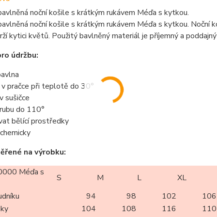
avlněná noční košile s krátkým rukávem Méďa s kytkou.
vlněná noční košile s krátkým rukávem Méďa s kytkou. Noční ko
rží kytici květů. Použitý bavlněný materiál je příjemný a poddajný
ro údržbu:
avlna
t v pračce při teplotě do 30°
 v sušičce
z rubu do 110°
vat bělící prostředky
t chemicky
ěřené na výrobku:
000 Méďa s
S
M
L
XL
udníku
94
98
102
106
oky
104
108
116
110