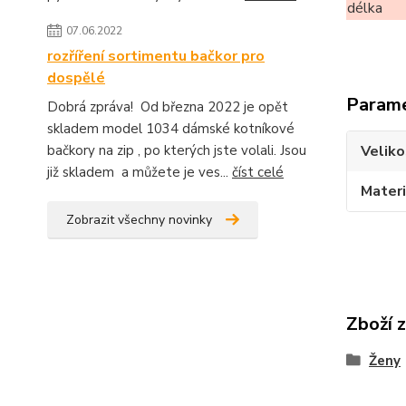
délka
07.06.2022
rozříření sortimentu bačkor pro
dospělé
Param
Dobrá zpráva! Od března 2022 je opět
skladem model 1034 dámské kotníkové
bačkory na zip , po kterých jste volali. Jsou
Veliko
již skladem a můžete je ves...
číst celé
Materi
Zobrazit všechny novinky
Zboží 
Ženy