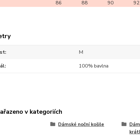
86
88
90
92
etry
st
M
ál
100% bavlna
zařazeno v kategoriích
Dámské noční košile
Dáms
krá