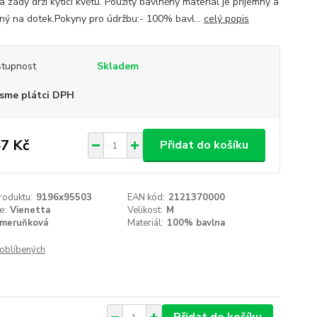
a zády drží kytici květů. Použitý bavlněný materiál je příjemný a
ný na dotek.Pokyny pro údržbu:- 100% bavl...
celý popis
tupnost
Skladem
sme plátci DPH
7 Kč
Přidat do košíku
roduktu:
9196x95503
EAN kód:
2121370000
e:
Vienetta
Velikost:
M
meruňková
Materiál:
100% bavlna
oblíbených