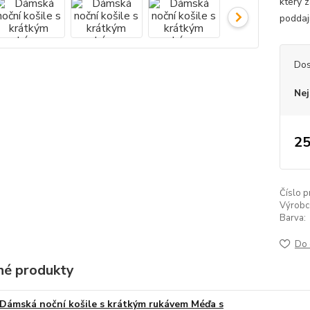
který z
poddaj
Dos
Nej
25
Číslo p
Výrobc
Barva:
Do 
é produkty
Dámská noční košile s krátkým rukávem Méďa s