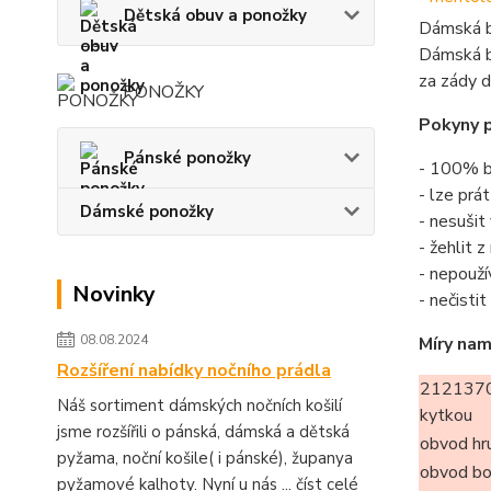
Dětská obuv a ponožky
Dámská b
Dámská ba
za zády d
PONOŽKY
Pokyny p
Pánské ponožky
- 100% b
- lze prá
Dámské ponožky
- nesušit
- žehlit 
- nepouží
Novinky
- nečisti
08.08.2024
Míry nam
Rozšíření nabídky nočního prádla
2121370
Náš sortiment dámských nočních košilí
kytkou
jsme rozšířili o pánská, dámská a dětská
obvod hr
pyžama, noční košile( i pánské), županya
obvod b
pyžamové kalhoty. Nyní u nás ...
číst celé