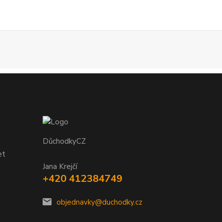
DůchodkyCZ
et
Jana Krejčí
+420 412384749
objednavky@duchodky.cz