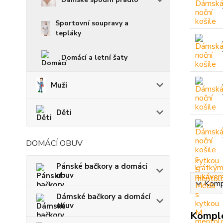
Sportovní soupravy a
tepláky
Domácí a letní šaty
Muži
Děti
DOMÁCÍ OBUV
Pánské bačkory a domácí
obuv
Kompl
Dámské bačkory a domácí
obuv
Komple