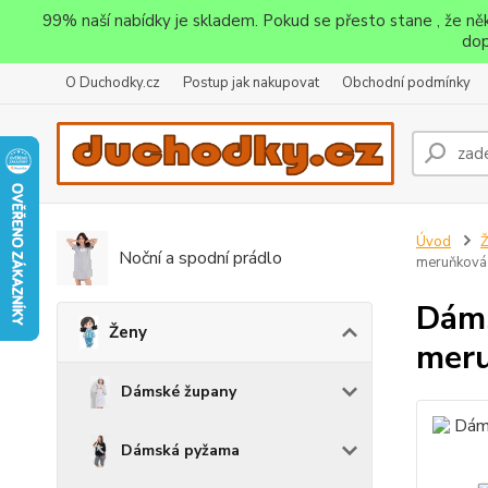
99% naší nabídky je skladem. Pokud se přesto stane , že n
dop
O Duchodky.cz
Postup jak nakupovat
Obchodní podmínky
Úvod
Noční a spodní prádlo
meruňková
Dáms
Ženy
mer
Dámské župany
Dámská pyžama