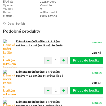
EAN kód:
2121340000
Výrobce:
Vienetta
Velikost:
M
Barva:
světle modrá
Materiál:
100% bavlna
Do oblíbených
Podobné produkty
Dámská noční košile s krátkým
Skladem
rukávem Leontýna S světle šedá
218 Kč
Přidat do košíku
Dámská noční košile s krátkým
Skladem
rukávem Leontýna M světle šedá
218 Kč
Přidat do košíku
Dámská noční košile s krátkým
Skladem
rukávem Leontýna L světle šedá