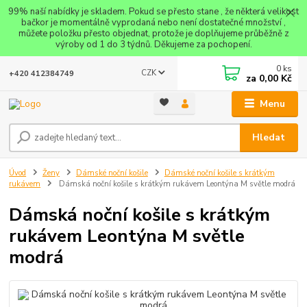
99% naší nabídky je skladem. Pokud se přesto stane , že některá velikost
bačkor je momentálně vyprodaná nebo není dostatečné množství ,
můžete položku přesto objednat, protože je doplňujeme průběžně z
výroby od 1 do 3 týdnů. Děkujeme za pochopení.
0
ks
CZK
+420 412384749
za
0,00 Kč
Menu
Hledat
Úvod
Ženy
Dámské noční košile
Dámské noční košile s krátkým
rukávem
Dámská noční košile s krátkým rukávem Leontýna M světle modrá
Dámská noční košile s krátkým
rukávem Leontýna M světle
modrá