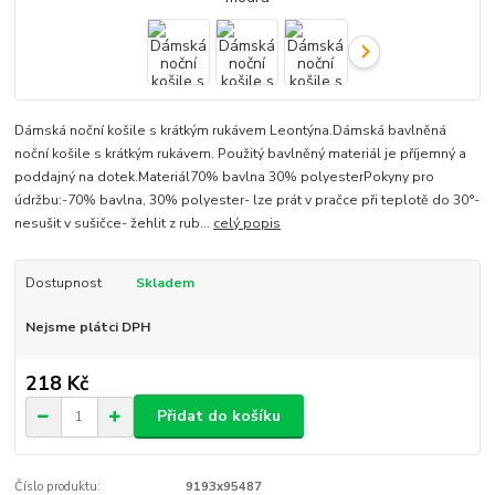
Dámská noční košile s krátkým rukávem Leontýna.Dámská bavlněná
noční košile s krátkým rukávem. Použitý bavlněný materiál je příjemný a
poddajný na dotek.Materiál70% bavlna 30% polyesterPokyny pro
údržbu:-70% bavlna, 30% polyester- lze prát v pračce při teplotě do 30°-
nesušit v sušičce- žehlit z rub...
celý popis
Dostupnost
Skladem
Nejsme plátci DPH
218 Kč
Přidat do košíku
Číslo produktu:
9193x95487