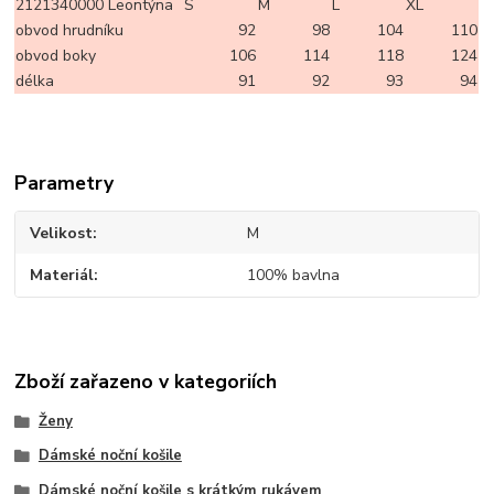
2121340000 Leontýna
S
M
L
XL
obvod hrudníku
92
98
104
110
obvod boky
106
114
118
124
délka
91
92
93
94
Parametry
Velikost
M
Materiál
100% bavlna
Zboží zařazeno v kategoriích
Ženy
Dámské noční košile
Dámské noční košile s krátkým rukávem