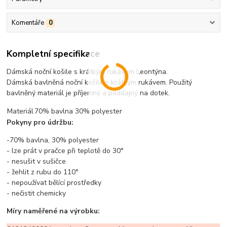
Komentáře
0
Kompletní specifikace
Dámská noční košile s krátkým rukávem Leontýna.
Dámská bavlněná noční košile s krátkým rukávem. Použitý
bavlněný materiál je příjemný a poddajný na dotek.
Materiál
70% bavlna 30% polyester
Pokyny pro údržbu:
-70% bavlna, 30% polyester
- lze prát v pračce při teplotě do 30°
- nesušit v sušičce
- žehlit z rubu do 110°
- nepoužívat bělící prostředky
- nečistit chemicky
Míry naměřené na výrobku: