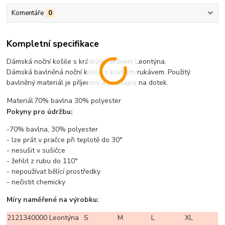
Komentáře
0
Kompletní specifikace
Dámská noční košile s krátkým rukávem Leontýna.
Dámská bavlněná noční košile s krátkým rukávem. Použitý
bavlněný materiál je příjemný a poddajný na dotek.
Materiál
70% bavlna 30% polyester
Pokyny pro údržbu:
-70% bavlna, 30% polyester
- lze prát v pračce při teplotě do 30°
- nesušit v sušičce
- žehlit z rubu do 110°
- nepoužívat bělící prostředky
- nečistit chemicky
Míry naměřené na výrobku:
2121340000 Leontýna
S
M
L
XL