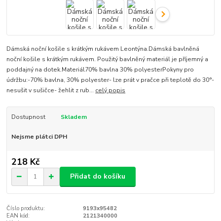
Dámská noční košile s krátkým rukávem Leontýna.Dámská bavlněná
noční košile s krátkým rukávem. Použitý bavlněný materiál je příjemný a
poddajný na dotek.Materiál70% bavlna 30% polyesterPokyny pro
údržbu:-70% bavlna, 30% polyester- lze prát v pračce při teplotě do 30°-
nesušit v sušičce- žehlit z rub...
celý popis
Dostupnost
Skladem
Nejsme plátci DPH
218 Kč
Přidat do košíku
Číslo produktu:
9193x95482
EAN kód:
2121340000