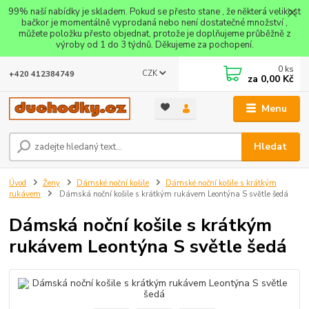
99% naší nabídky je skladem. Pokud se přesto stane , že některá velikost
bačkor je momentálně vyprodaná nebo není dostatečné množství ,
můžete položku přesto objednat, protože je doplňujeme průběžně z
výroby od 1 do 3 týdnů. Děkujeme za pochopení.
0
ks
CZK
+420 412384749
za
0,00 Kč
Menu
Hledat
Úvod
Ženy
Dámské noční košile
Dámské noční košile s krátkým
rukávem
Dámská noční košile s krátkým rukávem Leontýna S světle šedá
Dámská noční košile s krátkým
rukávem Leontýna S světle šedá