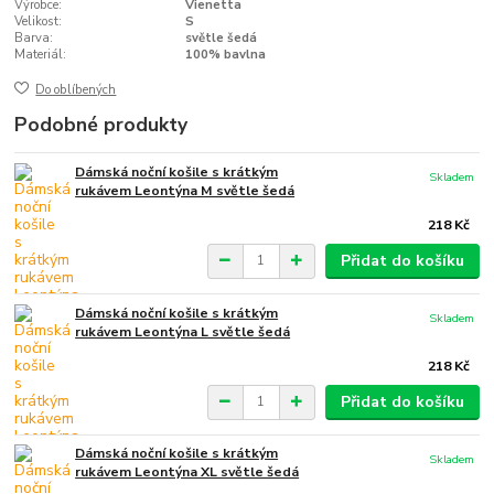
Výrobce:
Vienetta
Velikost:
S
Barva:
světle šedá
Materiál:
100% bavlna
Do oblíbených
Podobné produkty
Dámská noční košile s krátkým
Skladem
rukávem Leontýna M světle šedá
218 Kč
Přidat do košíku
Dámská noční košile s krátkým
Skladem
rukávem Leontýna L světle šedá
218 Kč
Přidat do košíku
Dámská noční košile s krátkým
Skladem
rukávem Leontýna XL světle šedá