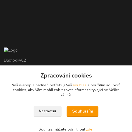
DůchodkyCZ
Jana Krejčí
Zpracování cookies
+420 412384749
Náš e-shop a partneři potřebují Váš
souhlas
s použitím souborů
cookies, aby Vám mohli zobrazovat informace týkající se Vašich
objednavky@duchodky.cz
zájmů.
Souhlasím
Nastavení
Souhlas můžete odmítnout
zde
.