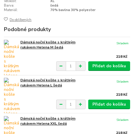
Velikost:
XL
Barva:
šedá
Materiál:
70% bavlna 30% polyester
Do oblíbených
Podobné produkty
Dámská noční košile s krátkým
Skladem
rukávem Helena M šedá
218 Kč
Přidat do košíku
Dámská noční košile s krátkým
Skladem
rukávem Helena L šedá
218 Kč
Přidat do košíku
Dámská noční košile s krátkým
Skladem
rukávem Helena XXL šedá
218 Kč