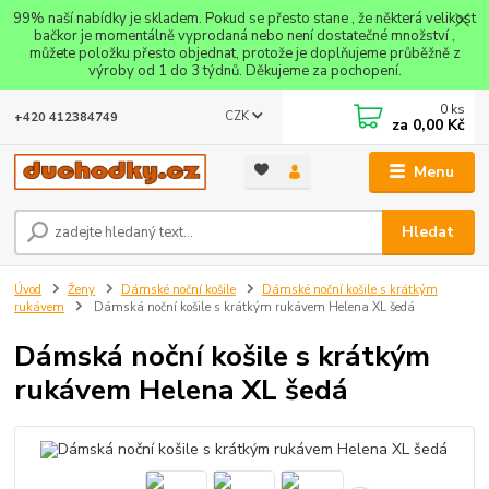
99% naší nabídky je skladem. Pokud se přesto stane , že některá velikost
bačkor je momentálně vyprodaná nebo není dostatečné množství ,
můžete položku přesto objednat, protože je doplňujeme průběžně z
výroby od 1 do 3 týdnů. Děkujeme za pochopení.
0
ks
CZK
+420 412384749
za
0,00 Kč
Menu
Hledat
Úvod
Ženy
Dámské noční košile
Dámské noční košile s krátkým
rukávem
Dámská noční košile s krátkým rukávem Helena XL šedá
Dámská noční košile s krátkým
rukávem Helena XL šedá