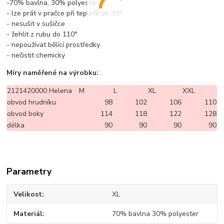
-70% bavlna, 30% polyester
- lze prát v pračce při teplotě do 30°
- nesušit v sušičce
- žehlit z rubu do 110°
- nepoužívat bělící prostředky
- nečistit chemicky
Míry naměřené na výrobku:
2121420000 Helena
M
L
XL
XXL
obvod hrudníku
98
102
106
110
obvod boky
114
118
122
128
délka
90
90
90
90
Parametry
Velikost
XL
Materiál
70% bavlna 30% polyester