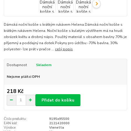
Dámská noční košile s krátkým rukávem Helena.Dámská noční košile s
krátkým rukávem Helena. Noční košile s kulatým výstřihem má na hrudi
obrázek květu a drobný nápis. Použitý materiál s obsahem bavlny 70% je
příjemný a poddajný na dotek.Pokyny pro údržbu:-70% bavlna, 30%
polyester- lze prát v pračce ...
celý popis
Dostupnost
Skladem
Nejsme plátci DPH
218 Kč
Přidat do košíku
Číslo produktu:
9195x95500
EAN kód:
2121420000
Výrobce:
Vienetta