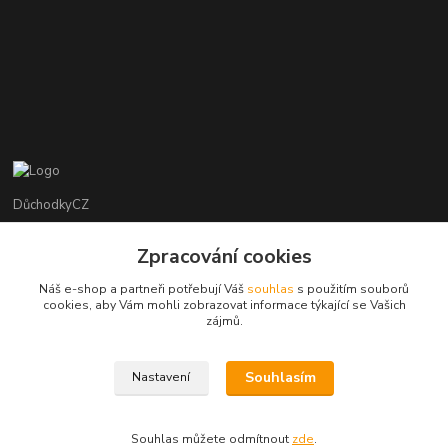
DůchodkyCZ
Jana Krejčí
Zpracování cookies
+420 412384749
Náš e-shop a partneři potřebují Váš
souhlas
s použitím souborů
cookies, aby Vám mohli zobrazovat informace týkající se Vašich
objednavky@duchodky.cz
zájmů.
Souhlasím
Nastavení
Souhlas můžete odmítnout
zde
.