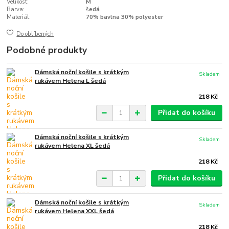
Velikost:
M
Barva:
šedá
Materiál:
70% bavlna 30% polyester
Do oblíbených
Podobné produkty
Dámská noční košile s krátkým
Skladem
rukávem Helena L šedá
218 Kč
Přidat do košíku
Dámská noční košile s krátkým
Skladem
rukávem Helena XL šedá
218 Kč
Přidat do košíku
Dámská noční košile s krátkým
Skladem
rukávem Helena XXL šedá
218 Kč