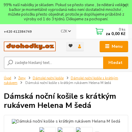
99% naší nabídky je skladem. Pokud se přesto stane , že některá velikost
bačkor je momentálně vyprodaná nebo není dostatečné množství ,
můžete položku přesto objednat, protože je doplňujeme průběžně z
výroby od 1 do 3 týdnů. Děkujeme za pochopení.
0
ks
CZK
+420 412384749
za
0,00 Kč
Menu
Hledat
Úvod
Ženy
Dámské noční košile
Dámské noční košile s krátkým
rukávem
Dámská noční košile s krátkým rukávem Helena M šedá
Dámská noční košile s krátkým
rukávem Helena M šedá