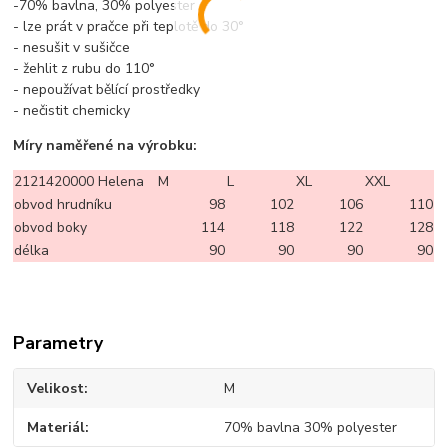
-70% bavlna, 30% polyester
- lze prát v pračce při teplotě do 30°
- nesušit v sušičce
- žehlit z rubu do 110°
- nepoužívat bělící prostředky
- nečistit chemicky
Míry naměřené na výrobku:
2121420000 Helena
M
L
XL
XXL
obvod hrudníku
98
102
106
110
obvod boky
114
118
122
128
délka
90
90
90
90
Parametry
Velikost
M
Materiál
70% bavlna 30% polyester