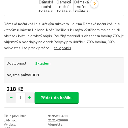
Dámská noční košile s krátkým rukávem Helena.Dámská noční košile s
krátkým rukávem Helena. Noční košile s kulatým výstřihem má na hrudi
obrázek květu a drobný nápis. Použitý materiál s obsahem bavlny 70% je
příjemný a poddajný na dotek.Pokyny pro údržbu:-70% bavlna, 30%
polyester- lze prát v pračce ...
celý popis
Dostupnost
Skladem
Nejsme plátci DPH
218 Kč
Přidat do košíku
Číslo produktu:
9195x95498
EAN kód:
2121420000
Výrobce:
Vienetta