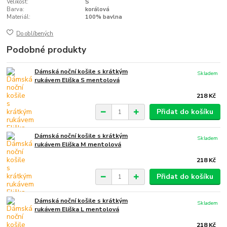
Velikost:
S
Barva:
korálová
Materiál:
100% bavlna
Do oblíbených
Podobné produkty
Dámská noční košile s krátkým
Skladem
rukávem Eliška S mentolová
218 Kč
Přidat do košíku
Dámská noční košile s krátkým
Skladem
rukávem Eliška M mentolová
218 Kč
Přidat do košíku
Dámská noční košile s krátkým
Skladem
rukávem Eliška L mentolová
218 Kč