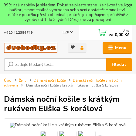
99% naší nabídky je skladem. Pokud se přesto stane , že některá velikost
bačkor je momentálně vyprodaná nebo není dostatečné množství ,
můžete položku přesto objednat, protože je doplňujeme průběžně z
výroby od 1 do 3 týdnů. Děkujeme za pochopení.
0
ks
CZK
+420 412384749
za
0,00 Kč
Menu
Hledat
Úvod
Ženy
Dámské noční košile
Dámské noční košile s krátkým
rukávem
Dámská noční košile s krátkým rukávem Eliška S korálová
Dámská noční košile s krátkým
rukávem Eliška S korálová