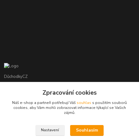
DůchodkyCZ
Jana Krejčí
Zpracování cookies
+420 412384749
Náš e-shop a partneři potřebují Váš
souhlas
s použitím souborů
cookies, aby Vám mohli zobrazovat informace týkající se Vašich
objednavky@duchodky.cz
zájmů.
Souhlasím
Nastavení