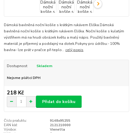
Dámská bavlněná noční košile s krátkým rukávem Eliška.Dámská
bavlněná noční košile s krátkým rukávem Eliška. Noční košile s kulatým
výstřihem má na hrudi obrázek květu a malý nápis. Použitý bavlněný
materiál je příjemný a poddajný na dotek.Pokyny pro údržbu:- 100%
bavlna- lze prát v pračce při teplo...
celý popis
Dostupnost
Skladem
Nejsme plátci DPH
218 Kč
Přidat do košíku
Číslo produktu:
9148x95255
EAN kód:
2121210000
Výrobce:
Vienetta