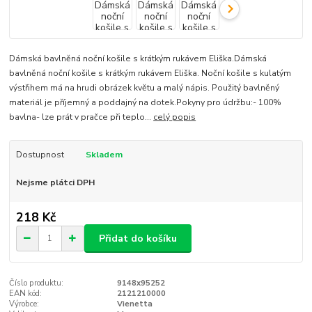
Dámská bavlněná noční košile s krátkým rukávem Eliška.Dámská
bavlněná noční košile s krátkým rukávem Eliška. Noční košile s kulatým
výstřihem má na hrudi obrázek květu a malý nápis. Použitý bavlněný
materiál je příjemný a poddajný na dotek.Pokyny pro údržbu:- 100%
bavlna- lze prát v pračce při teplo...
celý popis
Dostupnost
Skladem
Nejsme plátci DPH
218 Kč
Přidat do košíku
Číslo produktu:
9148x95252
EAN kód:
2121210000
Výrobce:
Vienetta