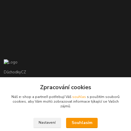
DůchodkyCZ
Jana Krejčí
Zpracování cookies
+420 412384749
Náš e-shop a partneři potřebují Váš
souhlas
s použitím souborů
cookies, aby Vám mohli zobrazovat informace týkající se Vašich
objednavky@duchodky.cz
zájmů.
Souhlasím
Nastavení