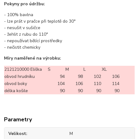
Pokyny pro údržbu:
- 100% bavlna
- lze prát v pračce při teplotě do 30°
- nesušit v sušičce
- žehlit z rubu do 110°
- nepoužívat bělící prostředky
- nečistit chemicky
Míry naměřené na výrobku:
2121210000 Eliška
S
M
L
XL
obvod hrudníku
94
98
102
106
obvod boky
104
106
110
114
délka košile
90
90
90
90
Parametry
Velikost
M