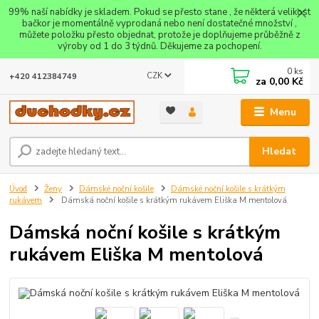
99% naší nabídky je skladem. Pokud se přesto stane , že některá velikost
bačkor je momentálně vyprodaná nebo není dostatečné množství ,
můžete položku přesto objednat, protože je doplňujeme průběžně z
výroby od 1 do 3 týdnů. Děkujeme za pochopení.
0
ks
CZK
+420 412384749
za
0,00 Kč
Menu
Hledat
Úvod
Ženy
Dámské noční košile
Dámské noční košile s krátkým
rukávem
Dámská noční košile s krátkým rukávem Eliška M mentolová
Dámská noční košile s krátkým
rukávem Eliška M mentolová