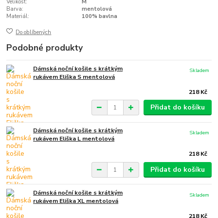
Velikost:
M
Barva:
mentolová
Materiál:
100% bavlna
Do oblíbených
Podobné produkty
Dámská noční košile s krátkým
Skladem
rukávem Eliška S mentolová
218 Kč
Přidat do košíku
Dámská noční košile s krátkým
Skladem
rukávem Eliška L mentolová
218 Kč
Přidat do košíku
Dámská noční košile s krátkým
Skladem
rukávem Eliška XL mentolová
218 Kč