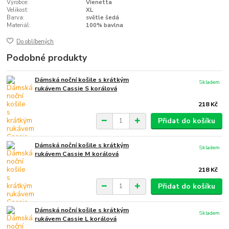
Výrobce:
Vienetta
Velikost:
XL
Barva:
světle šedá
Materiál:
100% bavlna
Do oblíbených
Podobné produkty
Dámská noční košile s krátkým
Skladem
rukávem Cassie S korálová
218 Kč
Přidat do košíku
Dámská noční košile s krátkým
Skladem
rukávem Cassie M korálová
218 Kč
Přidat do košíku
Dámská noční košile s krátkým
Skladem
rukávem Cassie L korálová