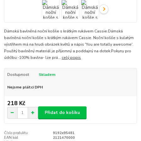
Dámská bavlněná noční košile s krátkým rukávem Cassie.Dámská
bavlněná noční košile s krátkým rukávem Cassie. Noční košile s kulatým
výstřihem má na hrudi obrázek květů a nápis 'You are totally awesome'.
Použitý bavlněný materiál je příjemný a poddajný na dotek.Pokyny pro
údržbu:-100% bavlna- lze prá...
celý popis
Dostupnost
Skladem
Nejsme plátci DPH
218 Kč
Přidat do košíku
Číslo produktu:
9192x95481
EAN kód:
2121470000