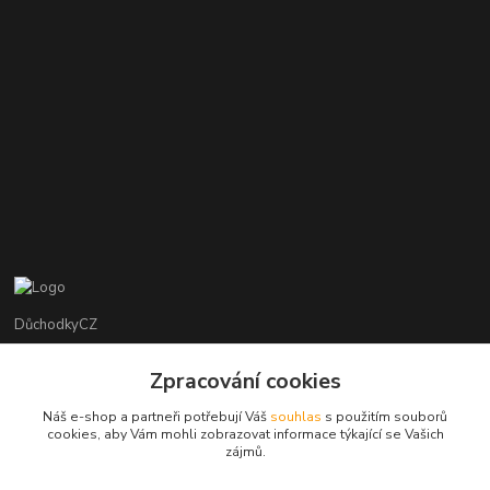
DůchodkyCZ
Jana Krejčí
Zpracování cookies
+420 412384749
Náš e-shop a partneři potřebují Váš
souhlas
s použitím souborů
cookies, aby Vám mohli zobrazovat informace týkající se Vašich
objednavky@duchodky.cz
zájmů.