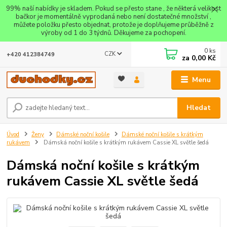
99% naší nabídky je skladem. Pokud se přesto stane , že některá velikost
bačkor je momentálně vyprodaná nebo není dostatečné množství ,
můžete položku přesto objednat, protože je doplňujeme průběžně z
výroby od 1 do 3 týdnů. Děkujeme za pochopení.
0
ks
CZK
+420 412384749
za
0,00 Kč
Menu
Hledat
Úvod
Ženy
Dámské noční košile
Dámské noční košile s krátkým
rukávem
Dámská noční košile s krátkým rukávem Cassie XL světle šedá
Dámská noční košile s krátkým
rukávem Cassie XL světle šedá