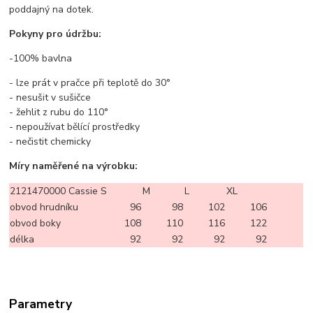
poddajný na dotek.
Pokyny pro údržbu:
-100% bavlna
- lze prát v pračce při teplotě do 30°
- nesušit v sušičce
- žehlit z rubu do 110°
- nepoužívat bělící prostředky
- nečistit chemicky
Míry naměřené na výrobku:
2121470000 Cassie
S
M
L
XL
obvod hrudníku
96
98
102
106
obvod boky
108
110
116
122
délka
92
92
92
92
Parametry