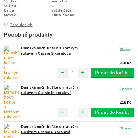
Výrobce:
Vienetta
Velikost:
L
Barva:
světle šedá
Materiál:
100% bavlna
Do oblíbených
Podobné produkty
Dámská noční košile s krátkým
Skladem
rukávem Cassie S korálová
218 Kč
Přidat do košíku
Dámská noční košile s krátkým
Skladem
rukávem Cassie M korálová
218 Kč
Přidat do košíku
Dámská noční košile s krátkým
Skladem
rukávem Cassie L korálová