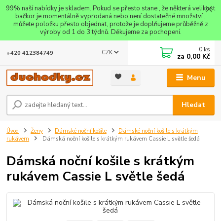
99% naší nabídky je skladem. Pokud se přesto stane , že některá velikost
bačkor je momentálně vyprodaná nebo není dostatečné množství ,
můžete položku přesto objednat, protože je doplňujeme průběžně z
výroby od 1 do 3 týdnů. Děkujeme za pochopení.
0
ks
CZK
+420 412384749
za
0,00 Kč
Menu
Hledat
Úvod
Ženy
Dámské noční košile
Dámské noční košile s krátkým
rukávem
Dámská noční košile s krátkým rukávem Cassie L světle šedá
Dámská noční košile s krátkým
rukávem Cassie L světle šedá