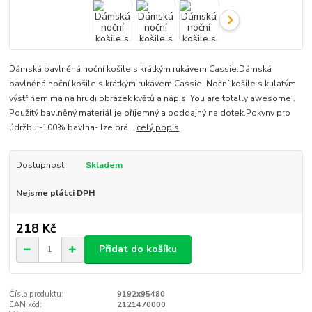
Dámská bavlněná noční košile s krátkým rukávem Cassie.Dámská
bavlněná noční košile s krátkým rukávem Cassie. Noční košile s kulatým
výstřihem má na hrudi obrázek květů a nápis 'You are totally awesome'.
Použitý bavlněný materiál je příjemný a poddajný na dotek.Pokyny pro
údržbu:-100% bavlna- lze prá...
celý popis
Dostupnost
Skladem
Nejsme plátci DPH
218 Kč
Přidat do košíku
Číslo produktu:
9192x95480
EAN kód:
2121470000