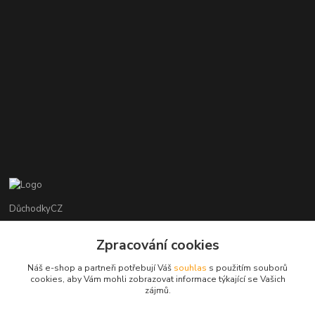
DůchodkyCZ
Jana Krejčí
Zpracování cookies
+420 412384749
Náš e-shop a partneři potřebují Váš
souhlas
s použitím souborů
cookies, aby Vám mohli zobrazovat informace týkající se Vašich
objednavky@duchodky.cz
zájmů.