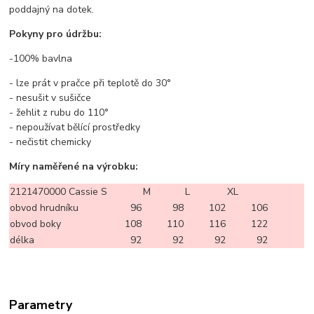
poddajný na dotek.
Pokyny pro údržbu:
-100% bavlna
- lze prát v pračce při teplotě do 30°
- nesušit v sušičce
- žehlit z rubu do 110°
- nepoužívat bělící prostředky
- nečistit chemicky
Míry naměřené na výrobku:
2121470000 Cassie
S
M
L
XL
obvod hrudníku
96
98
102
106
obvod boky
108
110
116
122
délka
92
92
92
92
Parametry