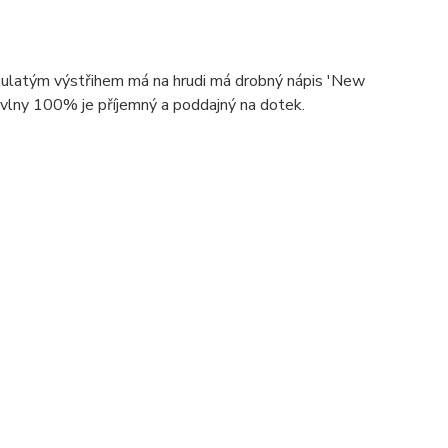
kulatým výstřihem má na hrudi má drobný nápis 'New
avlny 100% je příjemný a poddajný na dotek.