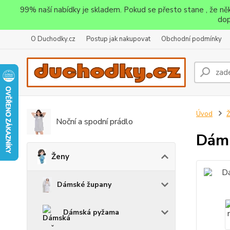
99% naší nabídky je skladem. Pokud se přesto stane , že n
dop
O Duchodky.cz
Postup jak nakupovat
Obchodní podmínky
Úvod
Noční a spodní prádlo
Dáms
Ženy
Dámské župany
Dámská pyžama