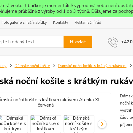
ěkterá velikost bačkor je momentálně vyprodaná nebo není dostat
lňujeme průběžně z výroby od 1 do 3 týdnů. Děkujeme za pochop
Fotogalerie z naší nabídky
Kontakty
Reklamační řád
Hledat
+420
Ženy
Dámské noční košile
Dámské noční košile s krátkým rukávem
ká noční košile s krátkým ruká
Dámská
noční 
výstři
části 
příjem