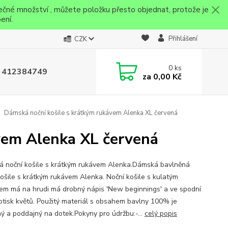
ečné množství , můžete položku přesto objednat, protože je
ení.
Přihlášení
CZK
0
ks
 412384749
za
0,00 Kč
Dámská noční košile s krátkým rukávem Alenka XL červená
vem Alenka XL červená
 noční košile s krátkým rukávem Alenka.Dámská bavlněná
košile s krátkým rukávem Alenka. Noční košile s kulatým
hem má na hrudi má drobný nápis 'New beginnings' a ve spodní
potisk květů. Použitý materiál s obsahem bavlny 100% je
ný a poddajný na dotek.Pokyny pro údržbu:-...
celý popis