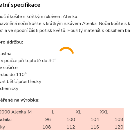
tní specifikace
oční košile s krátkým rukávem Alenka.
vlněná noční košile s krátkým rukávem Alenka. Noční košile s 
s' a ve spodní části potisk květů. Použitý materiál s obsahem b
ro údržbu:
avlna
t v pračce při teplotě do 30°
 v sušičce
z rubu do 110°
vat bělící prostředky
t chemicky
ěřené na výrobku:
000 Alenka
M
L
XL
XXL
udníku
96
100
104
108
oky
108
112
116
120