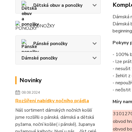
Komple
Dětská obuv a ponožky
Dámská n
Dámská ba
PONOŽKY
beginning
Pokyny p
Pánské ponožky
- 100% b
Dámské ponožky
- lze prá
- nesušit
- žehlit 
Novinky
- nepouží
- nečisti
08.08.2024
Rozšíření nabídky nočního prádla
Míry nam
Náš sortiment dámských nočních košilí
3101270
jsme rozšířili o pánská, dámská a dětská
obvod hr
pyžama, noční košile( i pánské), županya
obvod b
pyžamové kalhoty. Nyní u nás ...
číst celé