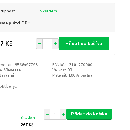
tupnost
Skladem
sme plátci DPH
7 Kč
Přidat do košíku
roduktu:
9566x97798
EAN kód:
3101270000
e:
Vienetta
Velikost:
XL
červená
Materiál:
100% bavlna
oblíbených
Přidat do košíku
Skladem
267 Kč