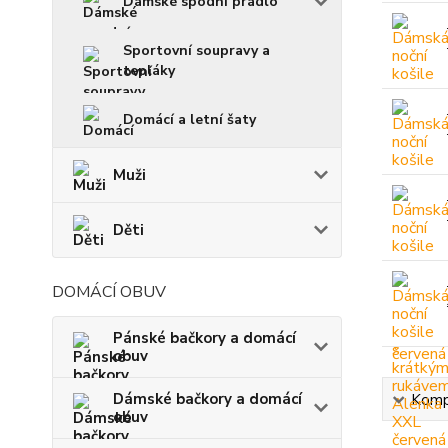
Dámské spodní prádlo
Sportovní soupravy a
tepláky
Domácí a letní šaty
Muži
Děti
DOMÁCÍ OBUV
Pánské bačkory a domácí
obuv
Dámské bačkory a domácí
Kompl
obuv