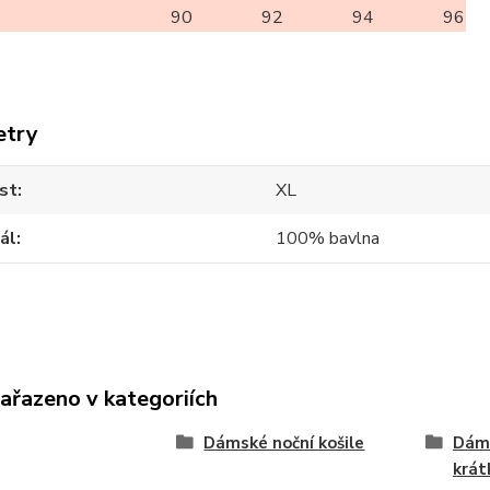
90
92
94
96
etry
st
XL
ál
100% bavlna
zařazeno v kategoriích
Dámské noční košile
Dáms
krá