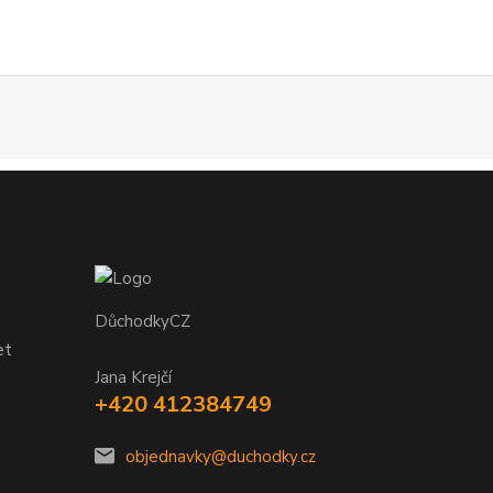
DůchodkyCZ
et
Jana Krejčí
+420 412384749
objednavky@duchodky.cz