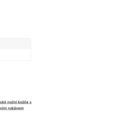
ké noční košile s
tkým rukávem