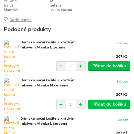
Velikost:
M
Barva:
zelená
Materiál:
100% bavlna
Do oblíbených
Podobné produkty
Dámská noční košile s krátkým
Skladem
rukávem Alenka L zelená
267 Kč
Přidat do košíku
Dámská noční košile s krátkým
Skladem
rukávem Alenka M červená
267 Kč
Přidat do košíku
Dámská noční košile s krátkým
Skladem
rukávem Alenka L červená
267 Kč