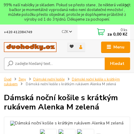
99% naší nabídky je skladem. Pokud se přesto stane , že některá velikost
bačkor je momentálně vyprodaná nebo není dostatečné množství ,
můžete položku přesto objednat, protože je doplňujeme průběžně z
výroby od 1 do 3 týdnů. Děkujeme za pochopení.
0
ks
CZK
+420 412384749
za
0,00 Kč
Menu
Hledat
Úvod
Ženy
Dámské noční košile
Dámské noční košile s krátkým
rukávem
Dámská noční košile s krátkým rukávem Alenka M zelená
Dámská noční košile s krátkým
rukávem Alenka M zelená