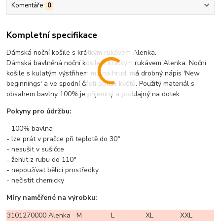
Komentáře
0
Kompletní specifikace
Dámská noční košile s krátkým rukávem Alenka.
Dámská bavlněná noční košile s krátkým rukávem Alenka. Noční
košile s kulatým výstřihem má na hrudi má drobný nápis 'New
beginnings' a ve spodní části potisk květů. Použitý materiál s
obsahem bavlny 100% je příjemný a poddajný na dotek.
Pokyny pro údržbu:
- 100% bavlna
- lze prát v pračce při teplotě do 30°
- nesušit v sušičce
- žehlit z rubu do 110°
- nepoužívat bělící prostředky
- nečistit chemicky
Míry naměřené na výrobku:
3101270000 Alenka
M
L
XL
XXL