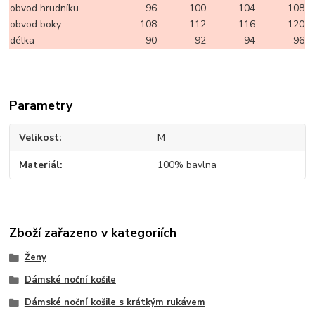
obvod hrudníku
96
100
104
108
obvod boky
108
112
116
120
délka
90
92
94
96
Parametry
Velikost
M
Materiál
100% bavlna
Zboží zařazeno v kategoriích
Ženy
Dámské noční košile
Dámské noční košile s krátkým rukávem