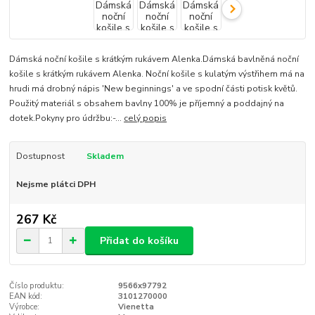
Dámská noční košile s krátkým rukávem Alenka.Dámská bavlněná noční
košile s krátkým rukávem Alenka. Noční košile s kulatým výstřihem má na
hrudi má drobný nápis 'New beginnings' a ve spodní části potisk květů.
Použitý materiál s obsahem bavlny 100% je příjemný a poddajný na
dotek.Pokyny pro údržbu:-...
celý popis
Dostupnost
Skladem
Nejsme plátci DPH
267 Kč
Přidat do košíku
Číslo produktu:
9566x97792
EAN kód:
3101270000
Výrobce:
Vienetta