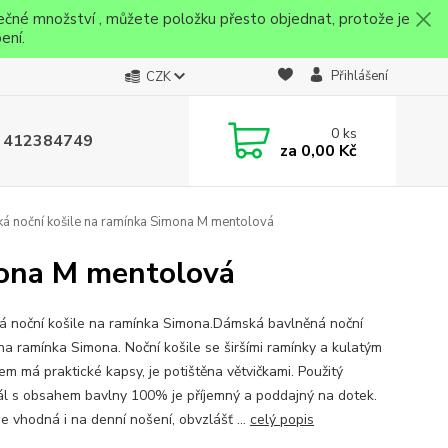
ečné množství , můžete položku přesto objednat, protože je
ení.
Přihlášení
CZK
0
ks
 412384749
za
0,00 Kč
 noční košile na ramínka Simona M mentolová
mona M mentolová
 noční košile na ramínka Simona.Dámská bavlněná noční
 na ramínka Simona. Noční košile se širšími ramínky a kulatým
em má praktické kapsy, je potištěna větvičkami. Použitý
ál s obsahem bavlny 100% je příjemný a poddajný na dotek.
je vhodná i na denní nošení, obvzlášť ...
celý popis