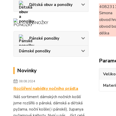
Dětská obuv a ponožky
408231
Simona
obvod hr
PONOŽKY
obvod b
délka
Pánské ponožky
Dámské ponožky
Param
Novinky
Veliko
08.08.2024
Materi
Rozšíření nabídky nočního prádla
Náš sortiment dámských nočních košilí
jsme rozšířili o pánská, dámská a dětská
pyžama, noční košile( i pánské), županya
pyžamové kalhoty. Nyní u nás ...
číst celé