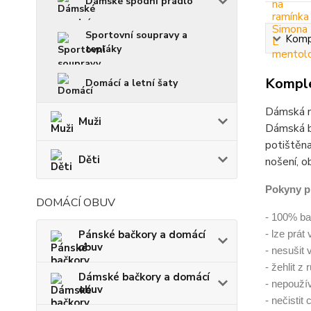
Dámské spodní prádlo
Sportovní soupravy a
Kompl
tepláky
Komple
Domácí a letní šaty
Dámská no
Muži
Dámská ba
potištěna
Děti
nošení, o
Pokyny p
DOMÁCÍ OBUV
- 100% ba
Pánské bačkory a domácí
- lze prát
obuv
- nesušit 
- žehlit z
Dámské bačkory a domácí
- nepoužív
obuv
- nečistit