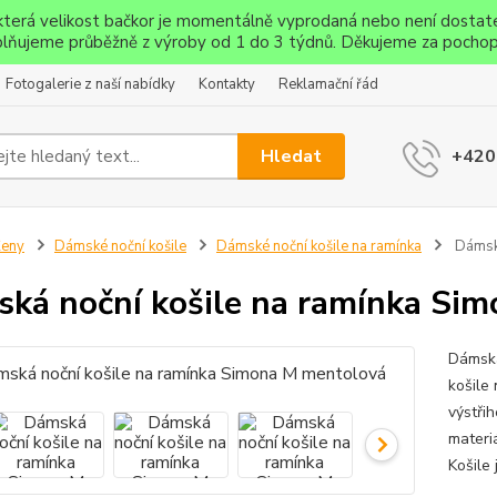
ěkterá velikost bačkor je momentálně vyprodaná nebo není dostat
lňujeme průběžně z výroby od 1 do 3 týdnů. Děkujeme za pochop
Fotogalerie z naší nabídky
Kontakty
Reklamační řád
Hledat
+420
Ženy
Dámské noční košile
Dámské noční košile na ramínka
Dámská
ká noční košile na ramínka Si
Dámská
košile
výstřih
materi
Košile 