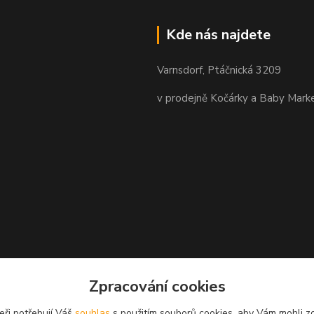
Kde nás najdete
Varnsdorf, Ptáčnická 3209
v prodejně Kočárky a Baby Mark
Zpracování cookies
eři potřebují Váš
souhlas
s použitím souborů cookies, aby Vám mohli z