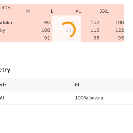
1405
M
L
XL
XXL
udníku
96
100
102
108
oky
108
112
118
122
91
92
93
95
etry
st
M
ál
100% bavlna