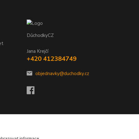
DůchodkyCZ
et
Jana Krejčí
+420 412384749
objednavky@duchodky.cz
obrazovat informace