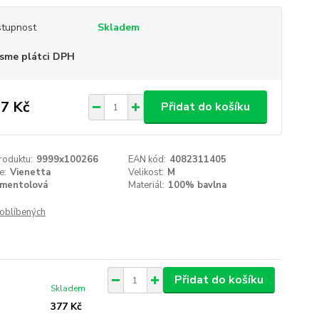
tupnost
Skladem
sme plátci DPH
7 Kč
Přidat do košíku
roduktu:
9999x100266
EAN kód:
4082311405
e:
Vienetta
Velikost:
M
mentolová
Materiál:
100% bavlna
oblíbených
Přidat do košíku
Skladem
377 Kč