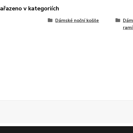
zařazeno v kategoriích
Dámské noční košile
Dáms
ramí