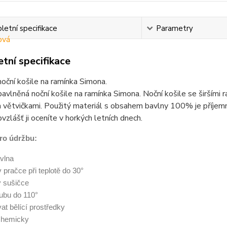
etní specifikace
Parametry
tní specifikace
ční košile na ramínka Simona.
vlněná noční košile na ramínka Simona. Noční košile se širšími 
 větvičkami. Použitý materiál s obsahem bavlny 100% je příjemný
bvzlášť ji oceníte v horkých letních dnech.
ro údržbu:
vlna
 v pračce při teplotě do 30°
v sušičce
 rubu do 110°
at bělící prostředky
 chemicky