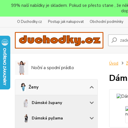
99% naší nabídky je skladem. Pokud se přesto stane , že n
dop
O Duchodky.cz
Postup jak nakupovat
Obchodní podmínky
Úvod
Noční a spodní prádlo
Dáms
Ženy
Dámské župany
Dámská pyžama