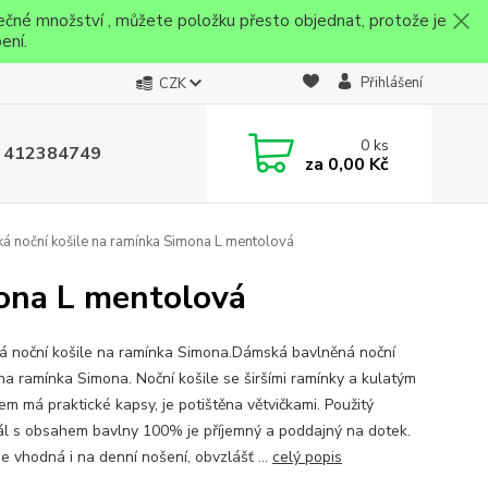
ečné množství , můžete položku přesto objednat, protože je
ení.
Přihlášení
CZK
0
ks
 412384749
za
0,00 Kč
 noční košile na ramínka Simona L mentolová
ona L mentolová
 noční košile na ramínka Simona.Dámská bavlněná noční
 na ramínka Simona. Noční košile se širšími ramínky a kulatým
em má praktické kapsy, je potištěna větvičkami. Použitý
ál s obsahem bavlny 100% je příjemný a poddajný na dotek.
je vhodná i na denní nošení, obvzlášť ...
celý popis