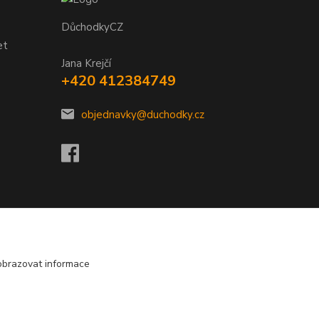
DůchodkyCZ
et
Jana Krejčí
+420 412384749
objednavky@duchodky.cz
obrazovat informace