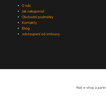
O nás
Jak nakupovat
Obchodní podmínky
Kontakty
Blog
odstoupení od smlouvy
Náš e-shop a partn