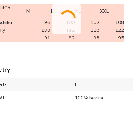
1405
M
L
XL
XXL
udníku
96
100
102
108
oky
108
112
118
122
91
92
93
95
etry
st
L
ál
100% bavlna