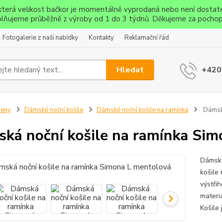
ěkterá velikost bačkor je momentálně vyprodaná nebo není dostat
lňujeme průběžně z výroby od 1 do 3 týdnů. Děkujeme za pochop
Fotogalerie z naší nabídky
Kontakty
Reklamační řád
Hledat
+420
Ženy
Dámské noční košile
Dámské noční košile na ramínka
Dámská
ká noční košile na ramínka Sim
Dámská
košile
výstřih
materi
Košile 