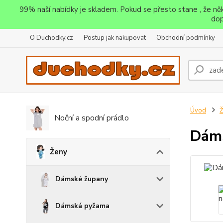
99% naší nabídky je skladem. Pokud se přesto stane , že n
dop
O Duchodky.cz
Postup jak nakupovat
Obchodní podmínky
Úvod
Noční a spodní prádlo
Dáms
Ženy
Dámské župany
Dámská pyžama