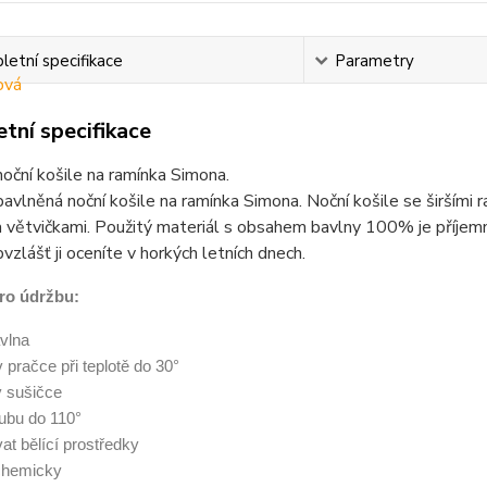
etní specifikace
Parametry
tní specifikace
ční košile na ramínka Simona.
vlněná noční košile na ramínka Simona. Noční košile se širšími 
 větvičkami. Použitý materiál s obsahem bavlny 100% je příjemný
bvzlášť ji oceníte v horkých letních dnech.
ro údržbu:
vlna
 v pračce při teplotě do 30°
v sušičce
 rubu do 110°
at bělící prostředky
 chemicky