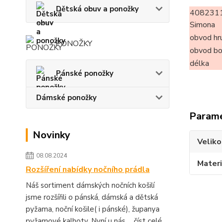
Dětská obuv a ponožky
408231
Simona
obvod hr
PONOŽKY
obvod b
délka
Pánské ponožky
Dámské ponožky
Param
Novinky
Veliko
08.08.2024
Materi
Rozšíření nabídky nočního prádla
Náš sortiment dámských nočních košilí
jsme rozšířili o pánská, dámská a dětská
pyžama, noční košile( i pánské), županya
pyžamové kalhoty. Nyní u nás ...
číst celé