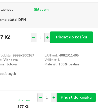
tupnost
Skladem
sme plátci DPH
7 Kč
Přidat do košíku
roduktu:
9999x100267
EAN kód:
4082311405
e:
Vienetta
Velikost:
L
mentolová
Materiál:
100% bavlna
oblíbených
Přidat do košíku
Skladem
377 Kč