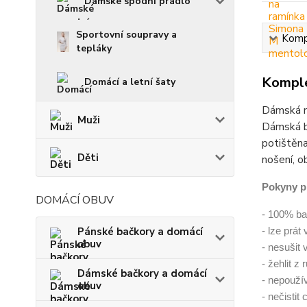
Dámské spodní prádlo
Sportovní soupravy a
Kompl
tepláky
Komple
Domácí a letní šaty
Dámská no
Muži
Dámská ba
potištěna
Děti
nošení, o
Pokyny p
DOMÁCÍ OBUV
- 100% ba
Pánské bačkory a domácí
- lze prát
obuv
- nesušit 
- žehlit z
Dámské bačkory a domácí
- nepoužív
obuv
- nečistit