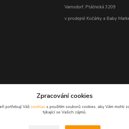
Varnsdorf, Ptáčnická 3209
v prodejně Kočárky a Baby Mark
Zpracování cookies
eři potřebují Váš
souhlas
s použitím souborů cookies, aby Vám mohli z
týkající se Vašich zájmů.