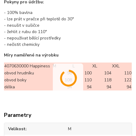
Pokyny pro údržbu:
- 100% bavlna
- lze prát v pračce při teplotě do 30°
- nesušit v sušičce
- žehlit z rubu do 110°
- nepoužívat bělící prostředky
- nečistit chemicky
Míry naměřené na výrobku
4070630000 Happiness
M
L
XL
XXL
obvod hrudníku
98
100
104
110
obvod boky
108
110
118
122
délka
94
94
94
94
Parametry
Velikost
M