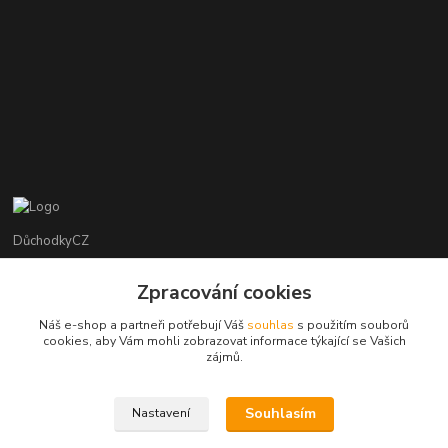
DůchodkyCZ
Jana Krejčí
Zpracování cookies
+420 412384749
Náš e-shop a partneři potřebují Váš
souhlas
s použitím souborů
cookies, aby Vám mohli zobrazovat informace týkající se Vašich
objednavky@duchodky.cz
zájmů.
Souhlasím
Nastavení