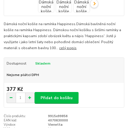
Dámská noční košile na ramínka Happiness.Dámská bavlněná noční
košile na ramínka Happiness. Dámskou noční košilku s širšími ramínky a
praktickými kapsami zdobí obrázek květu a nápis 'Happiness'. Jistě ji
využijete i jako letní šaty nebo pohodlné domácí oblečení. Použitý
materiál s obsahem bavlny 100...
celý popis
Dostupnost
Skladem
Nejsme plátci DPH
377 Kč
Přidat do košíku
Číslo produktu:
9915x99856
EAN kód:
4070630000
Výrobce:
Vienetta