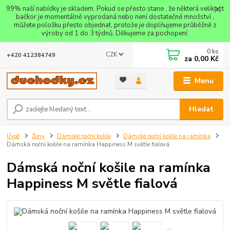
99% naší nabídky je skladem. Pokud se přesto stane , že některá velikost
bačkor je momentálně vyprodaná nebo není dostatečné množství ,
můžete položku přesto objednat, protože je doplňujeme průběžně z
výroby od 1 do 3 týdnů. Děkujeme za pochopení.
0
ks
CZK
+420 412384749
za
0,00 Kč
Menu
Hledat
Úvod
Ženy
Dámské noční košile
Dámské noční košile na ramínka
Dámská noční košile na ramínka Happiness M světle fialová
Dámská noční košile na ramínka
Happiness M světle fialová