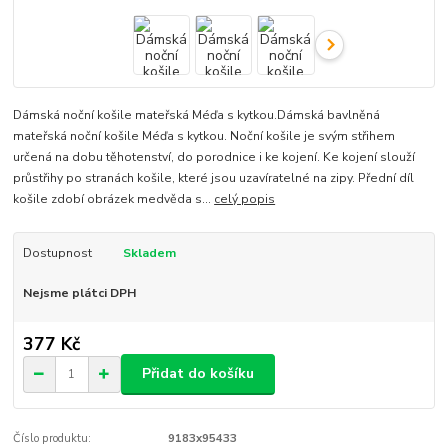
Dámská noční košile mateřská Méďa s kytkou.Dámská bavlněná
mateřská noční košile Méďa s kytkou. Noční košile je svým střihem
určená na dobu těhotenství, do porodnice i ke kojení. Ke kojení slouží
průstřihy po stranách košile, které jsou uzavíratelné na zipy. Přední díl
košile zdobí obrázek medvěda s...
celý popis
Dostupnost
Skladem
Nejsme plátci DPH
377 Kč
Přidat do košíku
Číslo produktu:
9183x95433