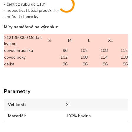
- žehlit z rubu do 110°
- nepoužívat bělící prostředky
- nečistit chemicky
Míry naměřené na výrobku:
2121380000 Méďa s
S
M
L
XL
kytkou
obvod hrudníku
96
102
108
112
obvod boky
102
108
114
118
délka
96
96
96
96
Parametry
Velikost
XL
Materiál
100% bavlna