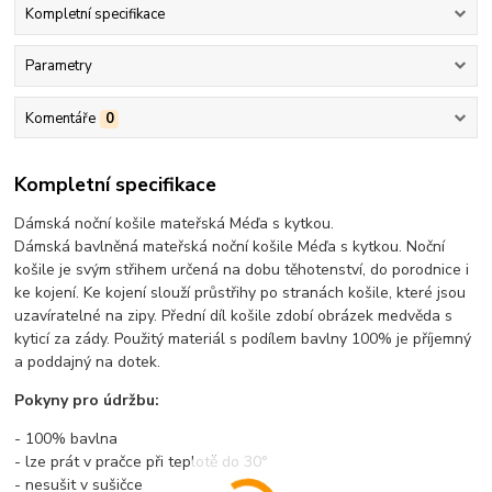
Kompletní specifikace
Parametry
Komentáře
0
Kompletní specifikace
Dámská noční košile mateřská Méďa s kytkou.
Dámská bavlněná mateřská noční košile Méďa s kytkou. Noční
košile je svým střihem určená na dobu těhotenství, do porodnice i
ke kojení. Ke kojení slouží průstřihy po stranách košile, které jsou
uzavíratelné na zipy. Přední díl košile zdobí obrázek medvěda s
kyticí za zády. Použitý materiál s podílem bavlny 100% je příjemný
a poddajný na dotek.
Pokyny pro údržbu:
- 100% bavlna
- lze prát v pračce při teplotě do 30°
- nesušit v sušičce