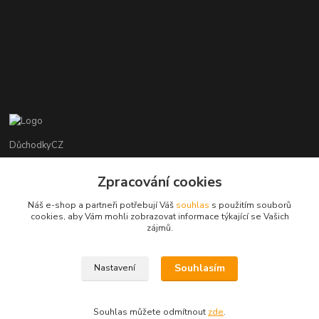
DůchodkyCZ
Jana Krejčí
Zpracování cookies
+420 412384749
Náš e-shop a partneři potřebují Váš
souhlas
s použitím souborů
cookies, aby Vám mohli zobrazovat informace týkající se Vašich
objednavky@duchodky.cz
zájmů.
Souhlasím
Nastavení
Souhlas můžete odmítnout
zde
.