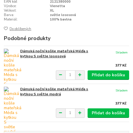
EAN kód:
2121380000
Výrobce:
Vienetta
Velikost:
XL
Barva:
světle lososová
Materiál:
100% bavlna
Do oblíbených
Podobné produkty
Dámská noční košile mateřská Méďa s
Skladem
kytkou S světle lososová
377 Kč
Přidat do košíku
Dámská noční košile mateřská Méďa s
Skladem
kytkou S světle modrá
377 Kč
Přidat do košíku