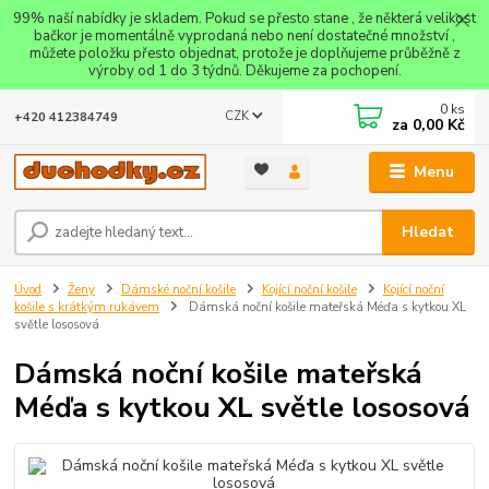
99% naší nabídky je skladem. Pokud se přesto stane , že některá velikost
bačkor je momentálně vyprodaná nebo není dostatečné množství ,
můžete položku přesto objednat, protože je doplňujeme průběžně z
výroby od 1 do 3 týdnů. Děkujeme za pochopení.
0
ks
CZK
+420 412384749
za
0,00 Kč
Menu
Hledat
Úvod
Ženy
Dámské noční košile
Kojící noční košile
Kojící noční
košile s krátkým rukávem
Dámská noční košile mateřská Méďa s kytkou XL
světle lososová
Dámská noční košile mateřská
Méďa s kytkou XL světle lososová