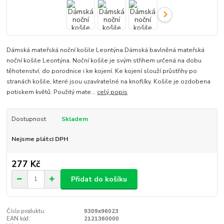
Dámská mateřská noční košile Leontýna.Dámská bavlněná mateřská
noční košile Leontýna. Noční košile je svým střihem určená na dobu
těhotenství, do porodnice i ke kojení. Ke kojení slouží průstřihy po
stranách košile, které jsou uzavíratelné na knoflíky. Košile je ozdobena
potiskem květů. Použitý mate...
celý popis
Dostupnost
Skladem
Nejsme plátci DPH
277 Kč
Přidat do košíku
Číslo produktu:
9309x96023
EAN kód:
2121360000