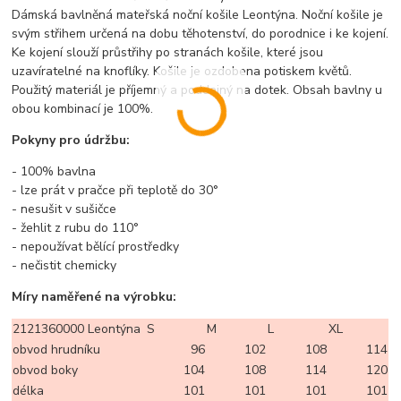
Dámská bavlněná mateřská noční košile Leontýna. Noční košile je
svým střihem určená na dobu těhotenství, do porodnice i ke kojení.
Ke kojení slouží průstřihy po stranách košile, které jsou
uzavíratelné na knoflíky. Košile je ozdobena potiskem květů.
Použitý materiál je příjemný a poddajný na dotek. Obsah bavlny u
obou kombinací je 100%.
Pokyny pro údržbu:
- 100% bavlna
- lze prát v pračce při teplotě do 30°
- nesušit v sušičce
- žehlit z rubu do 110°
- nepoužívat bělící prostředky
- nečistit chemicky
Míry naměřené na výrobku:
2121360000 Leontýna
S
M
L
XL
obvod hrudníku
96
102
108
114
obvod boky
104
108
114
120
délka
101
101
101
101