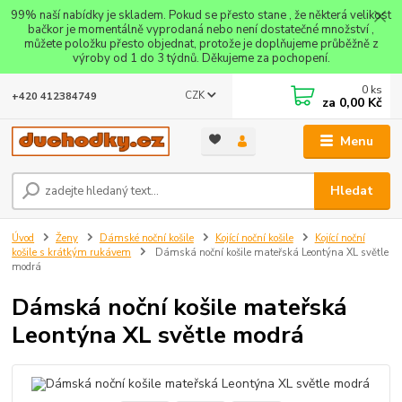
99% naší nabídky je skladem. Pokud se přesto stane , že některá velikost
bačkor je momentálně vyprodaná nebo není dostatečné množství ,
můžete položku přesto objednat, protože je doplňujeme průběžně z
výroby od 1 do 3 týdnů. Děkujeme za pochopení.
0
ks
CZK
+420 412384749
za
0,00 Kč
Menu
Hledat
Úvod
Ženy
Dámské noční košile
Kojící noční košile
Kojící noční
košile s krátkým rukávem
Dámská noční košile mateřská Leontýna XL světle
modrá
Dámská noční košile mateřská
Leontýna XL světle modrá