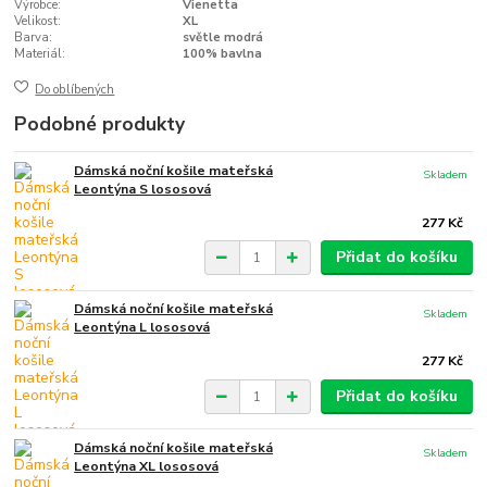
Výrobce:
Vienetta
Velikost:
XL
Barva:
světle modrá
Materiál:
100% bavlna
Do oblíbených
Podobné produkty
Dámská noční košile mateřská
Skladem
Leontýna S lososová
277 Kč
Přidat do košíku
Dámská noční košile mateřská
Skladem
Leontýna L lososová
277 Kč
Přidat do košíku
Dámská noční košile mateřská
Skladem
Leontýna XL lososová