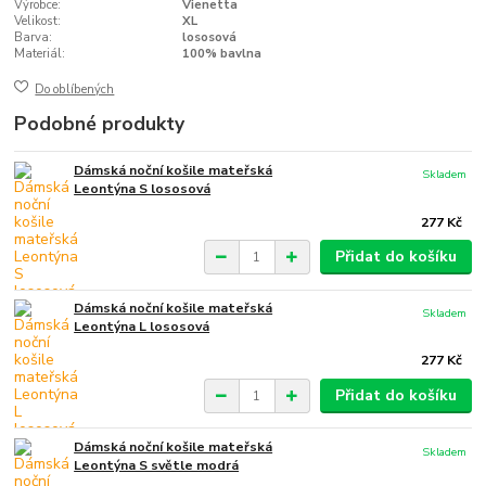
Výrobce:
Vienetta
Velikost:
XL
Barva:
lososová
Materiál:
100% bavlna
Do oblíbených
Podobné produkty
Dámská noční košile mateřská
Skladem
Leontýna S lososová
277 Kč
Přidat do košíku
Dámská noční košile mateřská
Skladem
Leontýna L lososová
277 Kč
Přidat do košíku
Dámská noční košile mateřská
Skladem
Leontýna S světle modrá