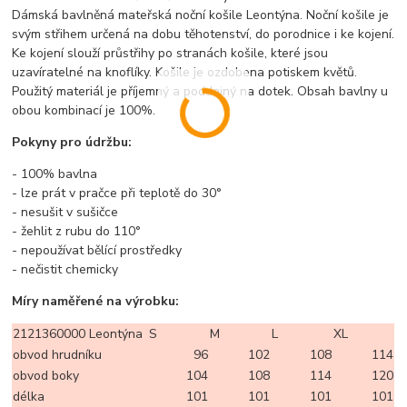
Dámská bavlněná mateřská noční košile Leontýna. Noční košile je
svým střihem určená na dobu těhotenství, do porodnice i ke kojení.
Ke kojení slouží průstřihy po stranách košile, které jsou
uzavíratelné na knoflíky. Košile je ozdobena potiskem květů.
Použitý materiál je příjemný a poddajný na dotek. Obsah bavlny u
obou kombinací je 100%.
Pokyny pro údržbu:
- 100% bavlna
- lze prát v pračce při teplotě do 30°
- nesušit v sušičce
- žehlit z rubu do 110°
- nepoužívat bělící prostředky
- nečistit chemicky
Míry naměřené na výrobku:
2121360000 Leontýna
S
M
L
XL
obvod hrudníku
96
102
108
114
obvod boky
104
108
114
120
délka
101
101
101
101