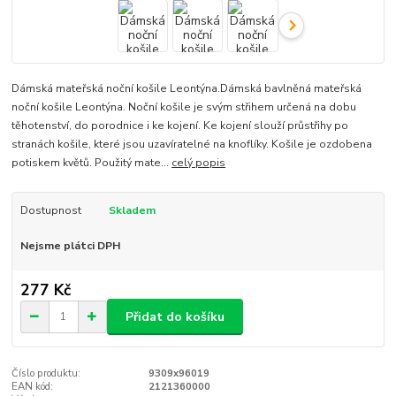
Dámská mateřská noční košile Leontýna.Dámská bavlněná mateřská
noční košile Leontýna. Noční košile je svým střihem určená na dobu
těhotenství, do porodnice i ke kojení. Ke kojení slouží průstřihy po
stranách košile, které jsou uzavíratelné na knoflíky. Košile je ozdobena
potiskem květů. Použitý mate...
celý popis
Dostupnost
Skladem
Nejsme plátci DPH
277 Kč
Přidat do košíku
Číslo produktu:
9309x96019
EAN kód:
2121360000