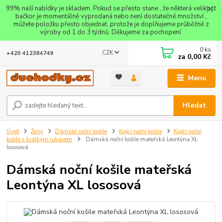
99% naší nabídky je skladem. Pokud se přesto stane , že některá velikost
bačkor je momentálně vyprodaná nebo není dostatečné množství ,
můžete položku přesto objednat, protože je doplňujeme průběžně z
výroby od 1 do 3 týdnů. Děkujeme za pochopení.
0
ks
CZK
+420 412384749
za
0,00 Kč
Menu
Hledat
Úvod
Ženy
Dámské noční košile
Kojící noční košile
Kojící noční
košile s krátkým rukávem
Dámská noční košile mateřská Leontýna XL
lososová
Dámská noční košile mateřská
Leontýna XL lososová