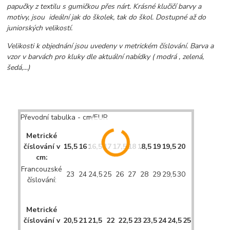
papučky z textilu s gumičkou přes nárt. Krásné klučičí barvy a
motivy, jsou ideální jak do školek, tak do škol. Dostupné až do
juniorských velikostí.
Velikosti k objednání jsou uvedeny v metrickém číslování. Barva a
vzor v barvách pro kluky dle aktuální nabídky ( modrá , zelená,
šedá,...)
Převodní tabulka - cm/EUR
Metrické
číslování v
15,5
16
16,5
17
17,5
18
18,5
19
19,5
20
cm:
Francouzské
23
24
24,5
25
26
27
28
29
29,5
30
číslování:
Metrické
číslování v
20,5
21
21,5
22
22,5
23
23,5
24
24,5
25