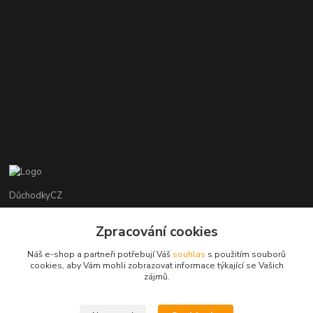
DůchodkyCZ
Jana Krejčí
Zpracování cookies
+420 412384749
Náš e-shop a partneři potřebují Váš
souhlas
s použitím souborů
cookies, aby Vám mohli zobrazovat informace týkající se Vašich
objednavky@duchodky.cz
zájmů.