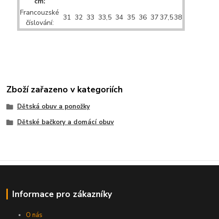
cm:
Francouzské
31
32
33
33,5
34
35
36
37
37,5
38
číslování:
Zboží zařazeno v kategoriích
Dětská obuv a ponožky
Dětské bačkory a domácí obuv
Informace pro zákazníky
O nás