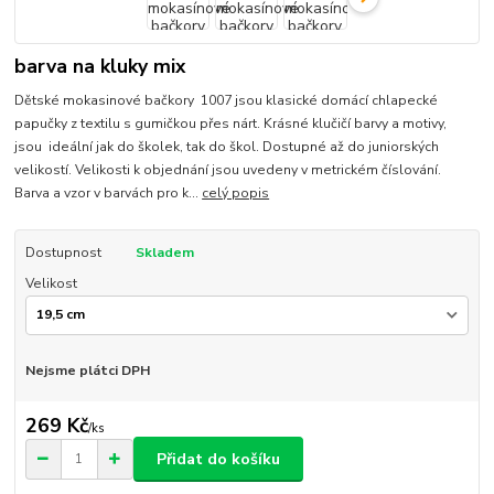
barva na kluky mix
Dětské mokasinové bačkory 1007 jsou klasické domácí chlapecké
papučky z textilu s gumičkou přes nárt. Krásné klučičí barvy a motivy,
jsou ideální jak do školek, tak do škol. Dostupné až do juniorských
velikostí. Velikosti k objednání jsou uvedeny v metrickém číslování.
Barva a vzor v barvách pro k...
celý popis
Dostupnost
Skladem
Velikost
Nejsme plátci DPH
269 Kč
/
ks
Přidat do košíku