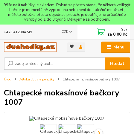
99% naší nabídky je skladem. Pokud se přesto stane , že některá velikost
bačkor je momentálně vyprodaná nebo není dostatečné množství ,
můžete položku přesto objednat, protože je doplňujeme průběžně z
výroby od 1 do 3 týdnů. Děkujeme za pochopení.
0
ks
CZK
+420 412384749
za
0,00 Kč
Menu
Hledat
Úvod
Dětská obuv a ponožky
Chlapecké mokasínové bačkory 1007
Chlapecké mokasínové bačkory
1007