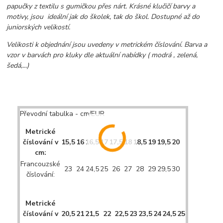
papučky z textilu s gumičkou přes nárt. Krásné klučičí barvy a
motivy, jsou ideální jak do školek, tak do škol. Dostupné až do
juniorských velikostí.
Velikosti k objednání jsou uvedeny v metrickém číslování. Barva a
vzor v barvách pro kluky dle aktuální nabídky ( modrá , zelená,
šedá,...)
Převodní tabulka - cm/EUR
Metrické
číslování v
15,5
16
16,5
17
17,5
18
18,5
19
19,5
20
cm:
Francouzské
23
24
24,5
25
26
27
28
29
29,5
30
číslování:
Metrické
číslování v
20,5
21
21,5
22
22,5
23
23,5
24
24,5
25