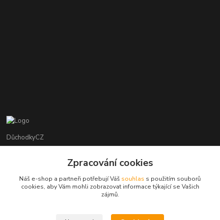
DůchodkyCZ
Jana Krejčí
Zpracování cookies
+420 412384749
Náš e-shop a partneři potřebují Váš
souhlas
s použitím souborů
cookies, aby Vám mohli zobrazovat informace týkající se Vašich
objednavky@duchodky.cz
zájmů.