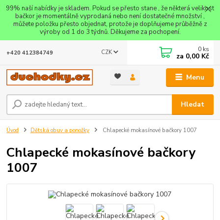
99% naší nabídky je skladem. Pokud se přesto stane , že některá velikost
bačkor je momentálně vyprodaná nebo není dostatečné množství ,
můžete položku přesto objednat, protože je doplňujeme průběžně z
výroby od 1 do 3 týdnů. Děkujeme za pochopení.
0
ks
CZK
+420 412384749
za
0,00 Kč
Menu
Hledat
Úvod
Dětská obuv a ponožky
Chlapecké mokasínové bačkory 1007
Chlapecké mokasínové bačkory
1007