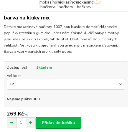
barva na kluky mix
Dětské mokasinové bačkory 1007 jsou klasické domácí chlapecké
papučky z textilu s gumičkou přes nárt. Krásné klučičí barvy a motivy,
jsou ideální jak do školek, tak do škol. Dostupné až do juniorských
velikostí. Velikosti k objednání jsou uvedeny v metrickém číslování.
Barva a vzor v barvách pro k...
celý popis
Dostupnost
Skladem
Velikost
Nejsme plátci DPH
269 Kč
/
ks
Přidat do košíku