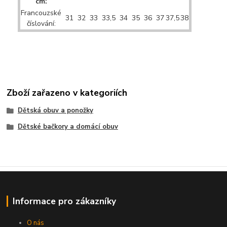
cm:
Francouzské
31
32
33
33,5
34
35
36
37
37,5
38
číslování:
Zboží zařazeno v kategoriích
Dětská obuv a ponožky
Dětské bačkory a domácí obuv
Informace pro zákazníky
O nás