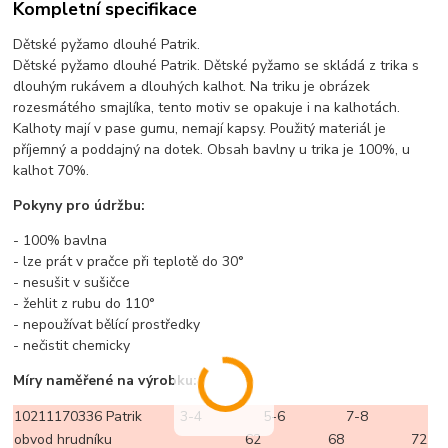
Kompletní specifikace
Dětské pyžamo dlouhé Patrik.
Dětské pyžamo dlouhé Patrik. Dětské pyžamo se skládá z trika s
dlouhým rukávem a dlouhých kalhot. Na triku je obrázek
rozesmátého smajlíka, tento motiv se opakuje i na kalhotách.
Kalhoty mají v pase gumu, nemají kapsy. Použitý materiál je
příjemný a poddajný na dotek. Obsah bavlny u trika je 100%, u
kalhot 70%.
Pokyny pro údržbu:
- 100% bavlna
- lze prát v pračce při teplotě do 30°
- nesušit v sušičce
- žehlit z rubu do 110°
- nepoužívat bělící prostředky
- nečistit chemicky
Míry naměřené na výrobku:
10211170336 Patrik
3-4
5-6
7-8
obvod hrudníku
62
68
72