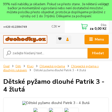
99% naší nabídky je skladem. Pokud se přesto stane , že některá velikost
bačkor je momentálně vyprodaná nebo není dostatečné množství ,
můžete položku přesto objednat, protože je doplňujeme průběžně z
výroby od 1 do 3 týdnů. Děkujeme za pochopení.
0
ks
CZK
+420 412384749
za
0,00 Kč
Menu
Hledat
Úvod
Děti
Kluci
Chlapecká pyžama
Chlapecká pyžama s
dlouhým rukávem
Dětské pyžamo dlouhé Patrik 3 - 4 žlutá
Dětské pyžamo dlouhé Patrik 3 -
4 žlutá