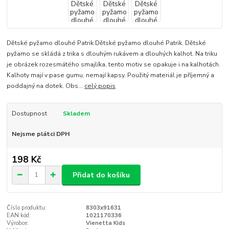
Dětské pyžamo dlouhé Patrik.Dětské pyžamo dlouhé Patrik. Dětské
pyžamo se skládá z trika s dlouhým rukávem a dlouhých kalhot. Na triku
je obrázek rozesmátého smajlíka, tento motiv se opakuje i na kalhotách.
Kalhoty mají v pase gumu, nemají kapsy. Použitý materiál je příjemný a
poddajný na dotek. Obs...
celý popis
Dostupnost
Skladem
Nejsme plátci DPH
198 Kč
Přidat do košíku
Číslo produktu:
8303x91631
EAN kód:
1021170336
Výrobce:
Vienetta Kids