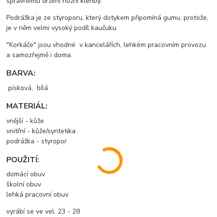
správnému držení nožní klenby.
Podrážka je ze styroporu, který dotykem připomíná gumu, protože,
je v něm velmi vysoký podíl kaučuku.
"Korkáče" jsou vhodné v kancelářích, lehkém pracovním provozu
a samozřejmě i doma.
BARVA:
písková, bílá
MATERIÁL:
vnější - kůže
vnitřní - kůže/syntetika
podrážka - styropor
POUŽITÍ:
domácí obuv
školní obuv
lehká pracovní obuv
vyrábí se ve vel. 23 - 28