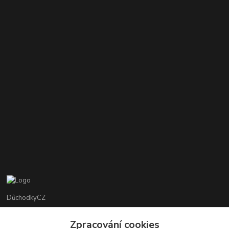
DůchodkyCZ
Jana Krejčí
Zpracování cookies