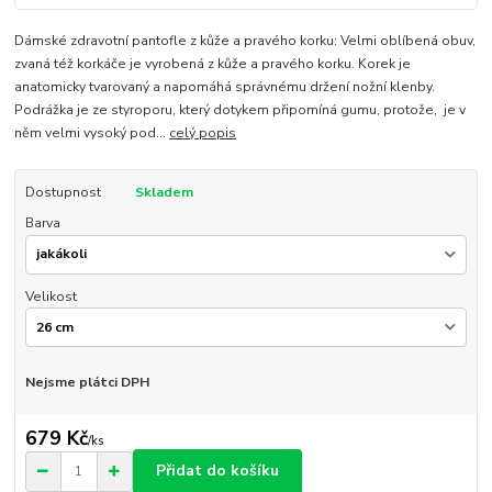
Dámské zdravotní pantofle z kůže a pravého korku: Velmi oblíbená obuv,
zvaná též korkáče je vyrobená z kůže a pravého korku. Korek je
anatomicky tvarovaný a napomáhá správnému držení nožní klenby.
Podrážka je ze styroporu, který dotykem připomíná gumu, protože, je v
něm velmi vysoký pod...
celý popis
Dostupnost
Skladem
Barva
Velikost
Nejsme plátci DPH
679 Kč
/
ks
Přidat do košíku