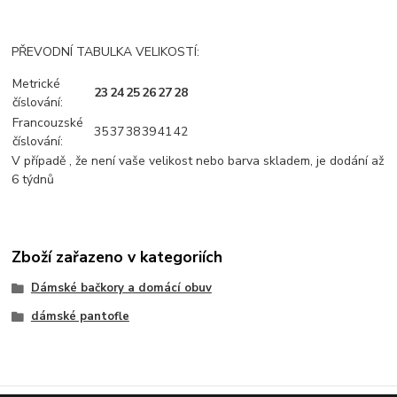
PŘEVODNÍ TABULKA VELIKOSTÍ:
Metrické
23
24
25
26
27
28
číslování:
Francouzské
35
37
38
39
41
42
číslování:
V případě , že není vaše velikost nebo barva skladem, je dodání až
6 týdnů
Zboží zařazeno v kategoriích
Dámské bačkory a domácí obuv
dámské pantofle