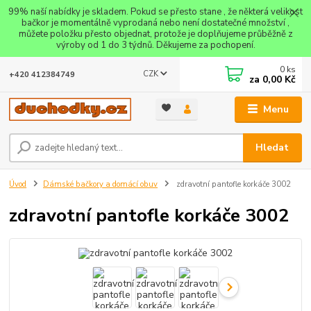
99% naší nabídky je skladem. Pokud se přesto stane , že některá velikost
bačkor je momentálně vyprodaná nebo není dostatečné množství ,
můžete položku přesto objednat, protože je doplňujeme průběžně z
výroby od 1 do 3 týdnů. Děkujeme za pochopení.
0
ks
CZK
+420 412384749
za
0,00 Kč
Menu
Hledat
Úvod
Dámské bačkory a domácí obuv
zdravotní pantofle korkáče 3002
zdravotní pantofle korkáče 3002