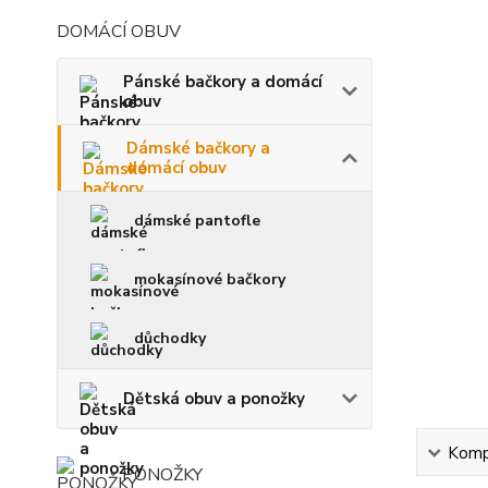
DOMÁCÍ OBUV
Pánské bačkory a domácí
obuv
Dámské bačkory a
domácí obuv
dámské pantofle
mokasínové bačkory
důchodky
Dětská obuv a ponožky
Kompl
PONOŽKY