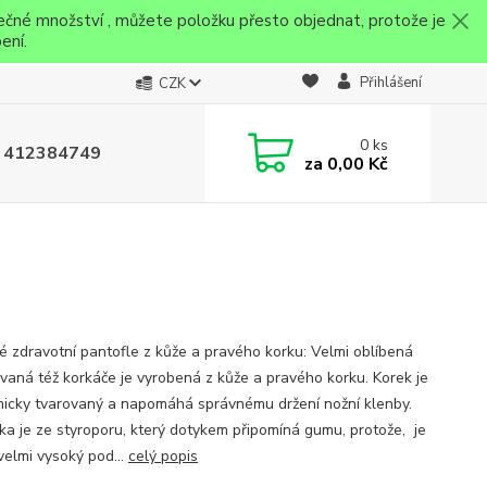
ečné množství , můžete položku přesto objednat, protože je
ení.
Přihlášení
CZK
0
ks
 412384749
za
0,00 Kč
 zdravotní pantofle z kůže a pravého korku: Velmi oblíbená
zvaná též korkáče je vyrobená z kůže a pravého korku. Korek je
icky tvarovaný a napomáhá správnému držení nožní klenby.
ka je ze styroporu, který dotykem připomíná gumu, protože, je
velmi vysoký pod...
celý popis