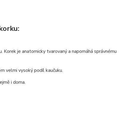
korku:
rku. Korek je anatomicky tvarovaný a napomáhá správnému
ěm velmi vysoký podíl kaučuku.
ejmě i doma.