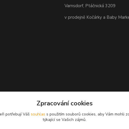
Varnsdorf, Ptáčnická 3209
v prodejně Kočárky a Baby Mark
Zpracování cookies
eři potřebují Váš
souhlas
s použitím souborů cookies, aby Vám mohli z
týkající se Vašich zájmů.