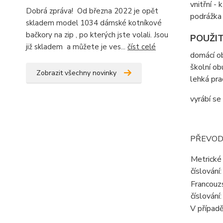
vnitřní -
Dobrá zpráva! Od března 2022 je opět
podrážka 
skladem model 1034 dámské kotníkové
bačkory na zip , po kterých jste volali. Jsou
POUŽIT
již skladem a můžete je ves...
číst celé
domácí o
školní ob
Zobrazit všechny novinky
lehká pra
vyrábí se
PŘEVODN
Metrické
číslování:
Francouz
číslování:
V případě