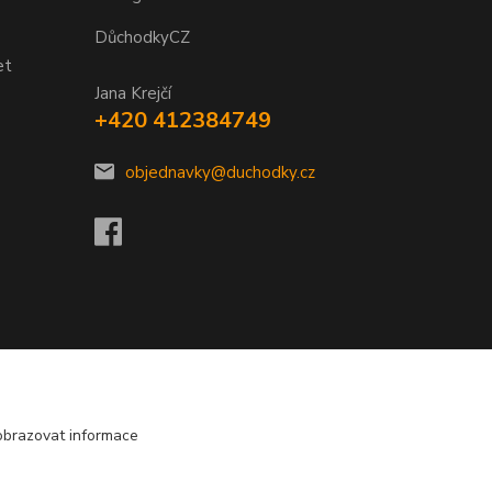
DůchodkyCZ
et
Jana Krejčí
+420 412384749
objednavky@duchodky.cz
obrazovat informace