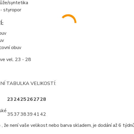
 kůže/syntetika
- styropor
Í:
buv
uv
covní obuv
 ve vel. 23 - 28
Í TABULKA VELIKOSTÍ:
23
24
25
26
27
28
ské
35
37
38
39
41
42
 , že není vaše velikost nebo barva skladem, je dodání až 6 týdn