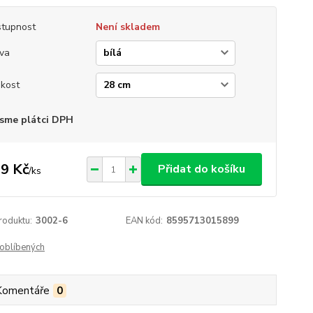
tupnost
Není skladem
va
ikost
sme plátci DPH
9 Kč
Přidat do košíku
/
ks
roduktu:
3002-6
EAN kód:
8595713015899
oblíbených
Komentáře
0