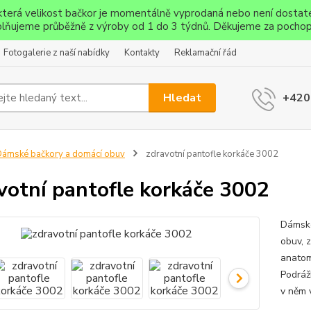
ěkterá velikost bačkor je momentálně vyprodaná nebo není dostat
lňujeme průběžně z výroby od 1 do 3 týdnů. Děkujeme za pochop
Fotogalerie z naší nabídky
Kontakty
Reklamační řád
Hledat
+420
ámské bačkory a domácí obuv
zdravotní pantofle korkáče 3002
votní pantofle korkáče 3002
Dámské
obuv, 
anatom
Podráž
v něm 