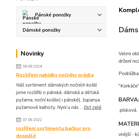
Komple
Pánské ponožky
Dámsk
Dámské ponožky
Novinky
Velmi obl
držení no
08.08.2024
Podrážka 
Rozšíření nabídky nočního prádla
Náš sortiment dámských nočních košilí
"Korkáče"
jsme rozšířili o pánská, dámská a dětská
BARVA:
pyžama, noční košile( i pánské), županya
pyžamové kalhoty. Nyní u nás ...
číst celé
písková,
07.06.2022
MATERI
rozříření sortimentu bačkor pro
vnější - 
dospělé