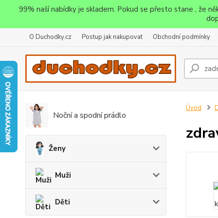
99% naší nabídky je skladem. Pokud se přesto stane , že n
dop
O Duchodky.cz
Postup jak nakupovat
Obchodní podmínky
Úvod
D
Noční a spodní prádlo
zdra
Ženy
Muži
Děti