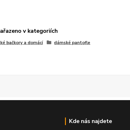
zařazeno v kategoriích
ké bačkory a domácí
dámské pantofle
Kde nás najdete