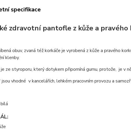
tní specifikace
é zdravotní pantofle z kůže a pravého 
íbená obuv, zvaná též korkáče je vyrobená z kůže a pravého ko
žní klenby.
je ze styroporu, který dotykem připomíná gumu, protože, je v n
 jsou vhodné v kancelářích, lehkém pracovním provozu a samozř
 bílá
ÁL:
kůže