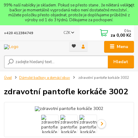
99% naší nabídky je skladem. Pokud se přesto stane , že některá velikost
bačkor je momentálně vyprodaná nebo není dostatečné množství ,
můžete položku přesto objednat, protože je doplňujeme průběžně z
výroby od 1 do 3 týdnů. Děkujeme za pochopení.
0
ks
CZK
+420 412384749
za
0,00 Kč
Menu
Hledat
Úvod
Dámské bačkory a domácí obuv
zdravotní pantofle korkáče 3002
zdravotní pantofle korkáče 3002