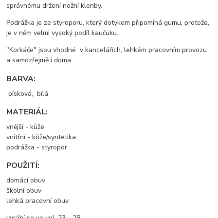
správnému držení nožní klenby.
Podrážka je ze styroporu, který dotykem připomíná gumu, protože,
je v něm velmi vysoký podíl kaučuku.
"Korkáče" jsou vhodné v kancelářích, lehkém pracovním provozu
a samozřejmě i doma.
BARVA:
písková, bílá
MATERIÁL:
vnější - kůže
vnitřní - kůže/syntetika
podrážka - styropor
POUŽITÍ:
domácí obuv
školní obuv
lehká pracovní obuv
vyrábí se ve vel. 23 - 28