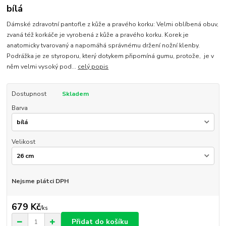
bílá
Dámské zdravotní pantofle z kůže a pravého korku: Velmi oblíbená obuv,
zvaná též korkáče je vyrobená z kůže a pravého korku. Korek je
anatomicky tvarovaný a napomáhá správnému držení nožní klenby.
Podrážka je ze styroporu, který dotykem připomíná gumu, protože, je v
něm velmi vysoký pod...
celý popis
Dostupnost
Skladem
Barva
Velikost
Nejsme plátci DPH
679 Kč
/
ks
Přidat do košíku