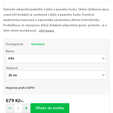
Dámské zdravotní pantofle z kůže a pravého korku: Velmi oblíbená obuv,
zvaná též korkáče je vyrobená z kůže a pravého korku. Korek je
anatomicky tvarovaný a napomáhá správnému držení nožní klenby.
Podrážka je ze styroporu, který dotykem připomíná gumu, protože, je v
něm velmi vysoký pod...
celý popis
Dostupnost
Skladem
Barva
Velikost
Nejsme plátci DPH
679 Kč
/
ks
Přidat do košíku