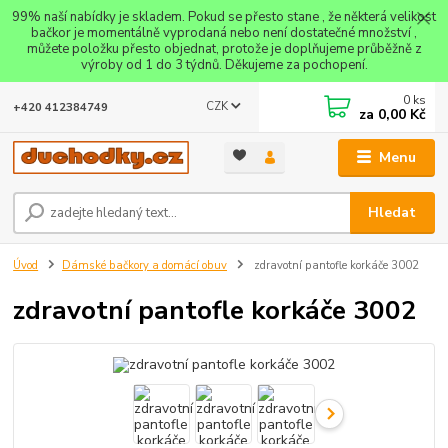
99% naší nabídky je skladem. Pokud se přesto stane , že některá velikost
bačkor je momentálně vyprodaná nebo není dostatečné množství ,
můžete položku přesto objednat, protože je doplňujeme průběžně z
výroby od 1 do 3 týdnů. Děkujeme za pochopení.
0
ks
CZK
+420 412384749
za
0,00 Kč
Menu
Hledat
Úvod
Dámské bačkory a domácí obuv
zdravotní pantofle korkáče 3002
zdravotní pantofle korkáče 3002