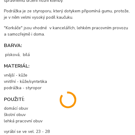
správnému držení nožní klenby.
Podrážka je ze styroporu, který dotykem připomíná gumu, protože,
je v něm velmi vysoký podíl kaučuku.
"Korkáče" jsou vhodné v kancelářích, lehkém pracovním provozu
a samozřejmě i doma.
BARVA:
písková, bílá
MATERIÁL:
vnější - kůže
vnitřní - kůže/syntetika
podrážka - styropor
POUŽITÍ:
domácí obuv
školní obuv
lehká pracovní obuv
vyrábí se ve vel. 23 - 28