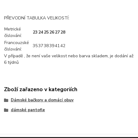
PŘEVODNÍ TABULKA VELIKOSTÍ:
Metrické
23
24
25
26
27
28
číslování:
Francouzské
35
37
38
39
41
42
číslování:
V případě , že není vaše velikost nebo barva skladem, je dodání až
6 týdnů
Zboží zařazeno v kategoriích
Dámské bačkory a domácí obuv
dámské pantofle