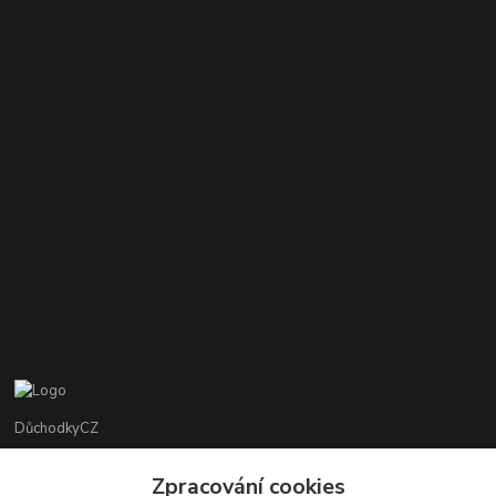
DůchodkyCZ
Jana Krejčí
Zpracování cookies