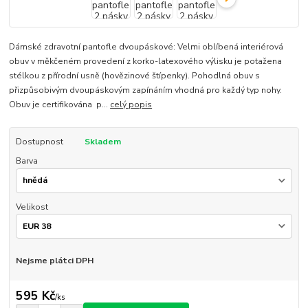
Dámské zdravotní pantofle dvoupáskové: Velmi oblíbená interiérová
obuv v měkčeném provedení z korko-latexového výlisku je potažena
stélkou z přírodní usně (hovězinové štípenky). Pohodlná obuv s
přizpůsobivým dvoupáskovým zapínáním vhodná pro každý typ nohy.
Obuv je certifikována p...
celý popis
Dostupnost
Skladem
Barva
Velikost
Nejsme plátci DPH
595 Kč
/
ks