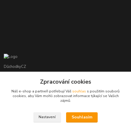
DůchodkyCZ
Jana Krejčí
Zpracování cookies
+420 412384749
Náš e-shop a partneři potřebují Váš
souhlas
s použitím souborů
cookies, aby Vám mohli zobrazovat informace týkající se Vašich
objednavky@duchodky.cz
zájmů.
Souhlasím
Nastavení