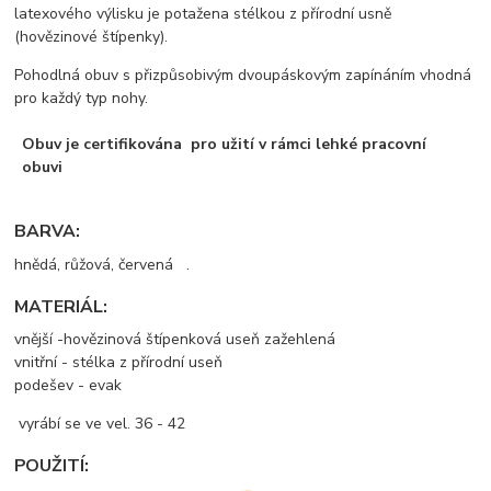
latexového výlisku je potažena stélkou z přírodní usně
(hovězinové štípenky).
Pohodlná obuv s přizpůsobivým dvoupáskovým zapínáním vhodná
pro každý typ nohy.
Obuv je certifikována pro užití v rámci lehké pracovní
obuvi
BARVA:
hnědá, růžová, červená .
MATERIÁL:
vnější -hovězinová štípenková useň zažehlená
vnitřní - stélka z přírodní useň
podešev - evak
vyrábí se ve vel. 36 - 42
POUŽITÍ: