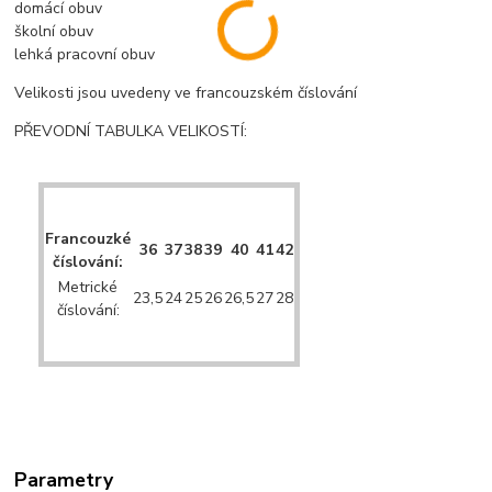
domácí obuv
školní obuv
lehká pracovní obuv
Velikosti jsou uvedeny ve francouzském číslování
PŘEVODNÍ TABULKA VELIKOSTÍ:
Francouzké
36
37
38
39
40
41
42
číslování:
Metrické
23,5
24
25
26
26,5
27
28
číslování:
Parametry