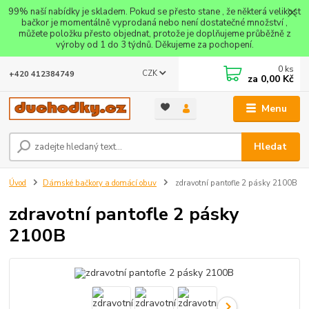
99% naší nabídky je skladem. Pokud se přesto stane , že některá velikost
bačkor je momentálně vyprodaná nebo není dostatečné množství ,
můžete položku přesto objednat, protože je doplňujeme průběžně z
výroby od 1 do 3 týdnů. Děkujeme za pochopení.
0
ks
CZK
+420 412384749
za
0,00 Kč
Menu
Hledat
Úvod
Dámské bačkory a domácí obuv
zdravotní pantofle 2 pásky 2100B
zdravotní pantofle 2 pásky
2100B