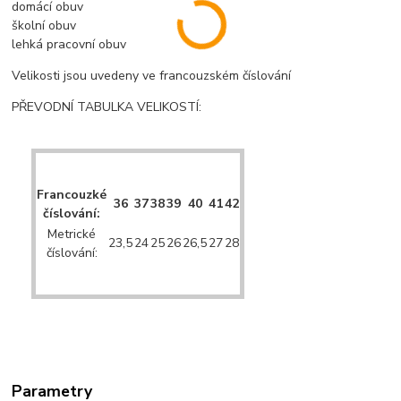
domácí obuv
školní obuv
lehká pracovní obuv
Velikosti jsou uvedeny ve francouzském číslování
PŘEVODNÍ TABULKA VELIKOSTÍ:
Francouzké
36
37
38
39
40
41
42
číslování:
Metrické
23,5
24
25
26
26,5
27
28
číslování:
Parametry