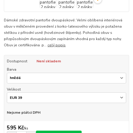
Dámské zdravotní pantofle dvoupáskové: Velmi oblíbená interiérová
obuv v měkčeném provedení z korko-latexového výlisku je potažena
stélkou z přírodní usně (hovězinové štípenky). Pohodlná obuv s
přizpůsobivým dvoupáskovým zapínáním vhodná pro každý typ nohy.
Obuv je certifikována p...
celý popis
Dostupnost
Není skladem
Barva
Velikost
Nejsme plátci DPH
595 Kč
/
ks