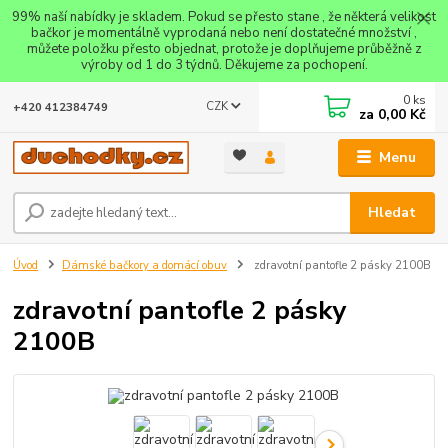
99% naší nabídky je skladem. Pokud se přesto stane , že některá velikost
bačkor je momentálně vyprodaná nebo není dostatečné množství ,
můžete položku přesto objednat, protože je doplňujeme průběžně z
výroby od 1 do 3 týdnů. Děkujeme za pochopení.
0
ks
CZK
+420 412384749
za
0,00 Kč
Menu
Hledat
Úvod
Dámské bačkory a domácí obuv
zdravotní pantofle 2 pásky 2100B
zdravotní pantofle 2 pásky
2100B