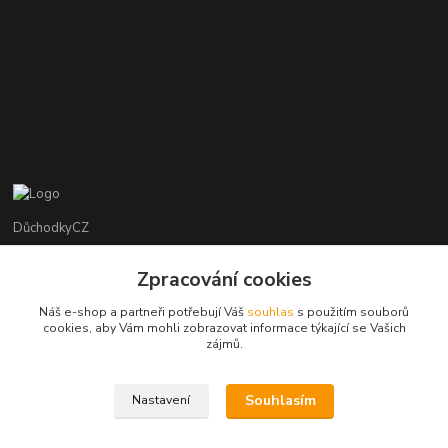
DůchodkyCZ
Jana Krejčí
Zpracování cookies
+420 412384749
Náš e-shop a partneři potřebují Váš
souhlas
s použitím souborů
cookies, aby Vám mohli zobrazovat informace týkající se Vašich
objednavky@duchodky.cz
zájmů.
Souhlasím
Nastavení