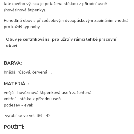
latexového výlisku je potažena stélkou z přírodní usně
(hovězinové štípenky).
Pohodlná obuv s přizpůsobivým dvoupáskovým zapínáním vhodná
pro každý typ nohy.
Obuv je certifikována pro užití v rámci lehké pracovní
obuvi
BARVA:
hnědá, růžová, červená .
MATERIÁL:
vnější -hovězinová štípenková useň zažehlená
vnitřní - stélka z přírodní useň
podešev - evak
vyrábí se ve vel. 36 - 42
POUŽITÍ: