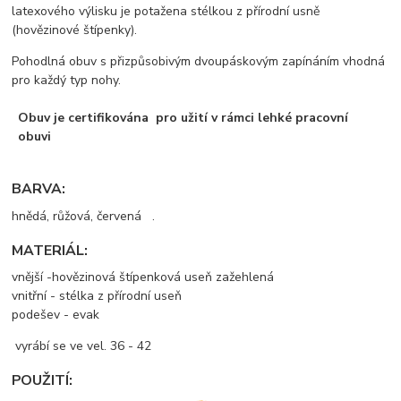
latexového výlisku je potažena stélkou z přírodní usně
(hovězinové štípenky).
Pohodlná obuv s přizpůsobivým dvoupáskovým zapínáním vhodná
pro každý typ nohy.
Obuv je certifikována pro užití v rámci lehké pracovní
obuvi
BARVA:
hnědá, růžová, červená .
MATERIÁL:
vnější -hovězinová štípenková useň zažehlená
vnitřní - stélka z přírodní useň
podešev - evak
vyrábí se ve vel. 36 - 42
POUŽITÍ: