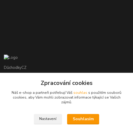
DůchodkyCZ
Jana Krejčí
Zpracování cookies
+420 412384749
Náš e-shop a partneři potřebují Váš
souhlas
s použitím souborů
cookies, aby Vám mohli zobrazovat informace týkající se Vašich
objednavky@duchodky.cz
zájmů.
Souhlasím
Nastavení