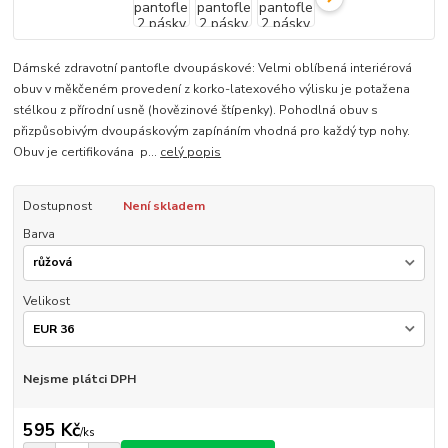
Dámské zdravotní pantofle dvoupáskové: Velmi oblíbená interiérová
obuv v měkčeném provedení z korko-latexového výlisku je potažena
stélkou z přírodní usně (hovězinové štípenky). Pohodlná obuv s
přizpůsobivým dvoupáskovým zapínáním vhodná pro každý typ nohy.
Obuv je certifikována p...
celý popis
Dostupnost
Není skladem
Barva
Velikost
Nejsme plátci DPH
595 Kč
/
ks