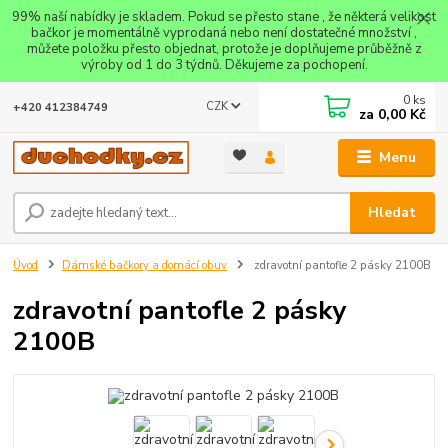
99% naší nabídky je skladem. Pokud se přesto stane , že některá velikost
bačkor je momentálně vyprodaná nebo není dostatečné množství ,
můžete položku přesto objednat, protože je doplňujeme průběžně z
výroby od 1 do 3 týdnů. Děkujeme za pochopení.
0
ks
CZK
+420 412384749
za
0,00 Kč
Menu
Hledat
Úvod
Dámské bačkory a domácí obuv
zdravotní pantofle 2 pásky 2100B
zdravotní pantofle 2 pásky
2100B