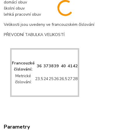
domácí obuv
školní obuv
lehká pracovní obuv
Velikosti jsou uvedeny ve francouzském číslování
PŘEVODNÍ TABULKA VELIKOSTÍ:
Francouzké
36
37
38
39
40
41
42
číslování:
Metrické
23,5
24
25
26
26,5
27
28
číslování:
Parametry