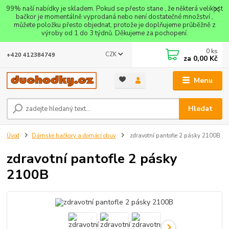
99% naší nabídky je skladem. Pokud se přesto stane , že některá velikost
bačkor je momentálně vyprodaná nebo není dostatečné množství ,
můžete položku přesto objednat, protože je doplňujeme průběžně z
výroby od 1 do 3 týdnů. Děkujeme za pochopení.
0
ks
CZK
+420 412384749
za
0,00 Kč
Menu
Hledat
Úvod
Dámské bačkory a domácí obuv
zdravotní pantofle 2 pásky 2100B
zdravotní pantofle 2 pásky
2100B