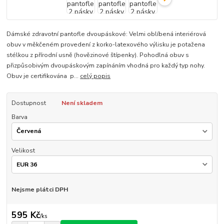
Dámské zdravotní pantofle dvoupáskové: Velmi oblíbená interiérová
obuv v měkčeném provedení z korko-latexového výlisku je potažena
stélkou z přírodní usně (hovězinové štípenky). Pohodlná obuv s
přizpůsobivým dvoupáskovým zapínáním vhodná pro každý typ nohy.
Obuv je certifikována p...
celý popis
Dostupnost
Není skladem
Barva
Velikost
Nejsme plátci DPH
595 Kč
/
ks