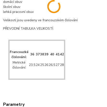
domácí obuv
školní obuv
lehká pracovní obuv
Velikosti jsou uvedeny ve francouzském číslování
PŘEVODNÍ TABULKA VELIKOSTÍ:
Francouzké
36
37
38
39
40
41
42
číslování:
Metrické
23,5
24
25
26
26,5
27
28
číslování:
Parametry