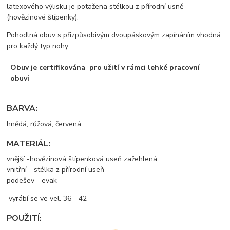
latexového výlisku je potažena stélkou z přírodní usně
(hovězinové štípenky).
Pohodlná obuv s přizpůsobivým dvoupáskovým zapínáním vhodná
pro každý typ nohy.
Obuv je certifikována pro užití v rámci lehké pracovní
obuvi
BARVA:
hnědá, růžová, červená .
MATERIÁL:
vnější -hovězinová štípenková useň zažehlená
vnitřní - stélka z přírodní useň
podešev - evak
vyrábí se ve vel. 36 - 42
POUŽITÍ: