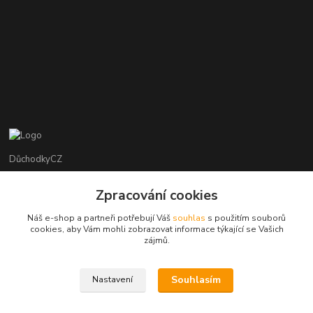
DůchodkyCZ
Jana Krejčí
Zpracování cookies
+420 412384749
Náš e-shop a partneři potřebují Váš
souhlas
s použitím souborů
cookies, aby Vám mohli zobrazovat informace týkající se Vašich
objednavky@duchodky.cz
zájmů.
Souhlasím
Nastavení