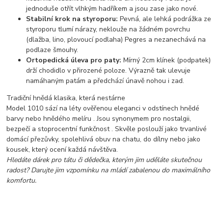
jednoduše otřít vlhkým hadříkem a jsou zase jako nové.
Stabilní krok na styroporu:
Pevná, ale lehká podrážka ze
styroporu tlumí nárazy, neklouže na žádném povrchu
(dlažba, lino, plovoucí podlaha) Pegres
a nezanechává na
podlaze šmouhy.
Ortopedická úleva pro paty:
Mírný 2cm klínek (podpatek)
drží chodidlo v přirozené poloze. Výrazně tak ulevuje
namáhaným patám a předchází únavě nohou i zad.
Tradiční hnědá klasika, která nestárne
Model 1010 sází na léty ověřenou eleganci v odstínech hnědé
barvy nebo hnědého melíru
. Jsou synonymem pro nostalgii,
bezpečí a stoprocentní funkčnost . Skvěle poslouží jako trvanlivé
domácí přezůvky, spolehlivá obuv na chatu, do dílny nebo jako
kousek, který ocení každá návštěva.
Hledáte dárek pro tátu či dědečka, kterým jim uděláte skutečnou
radost? Darujte jim vzpomínku na mládí zabalenou do maximálního
komfortu.