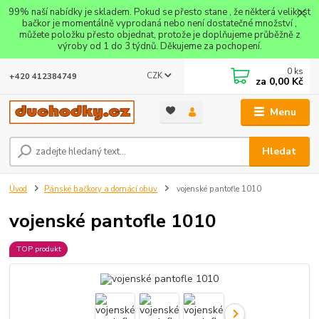
99% naší nabídky je skladem. Pokud se přesto stane , že některá velikost
bačkor je momentálně vyprodaná nebo není dostatečné množství ,
můžete položku přesto objednat, protože je doplňujeme průběžně z
výroby od 1 do 3 týdnů. Děkujeme za pochopení.
0
ks
CZK
+420 412384749
za
0,00 Kč
Menu
Hledat
Úvod
Pánské bačkory a domácí obuv
vojenské pantofle 1010
vojenské pantofle 1010
TOP produkt