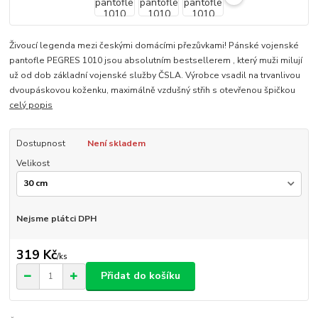
Živoucí legenda mezi českými domácími přezůvkami! Pánské vojenské
pantofle PEGRES 1010 jsou absolutním bestsellerem , který muži milují
už od dob základní vojenské služby ČSLA. Výrobce vsadil na trvanlivou
dvoupáskovou koženku, maximálně vzdušný střih s otevřenou špičkou
celý popis
Dostupnost
Není skladem
Velikost
Nejsme plátci DPH
319 Kč
/
ks
Přidat do košíku