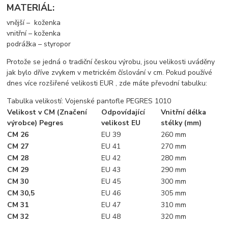
MATERIÁL:
vnější – koženka
vnitřní – koženka
podrážka – styropor
Protože se jedná o tradiční českou výrobu, jsou velikosti uváděny
jak bylo dříve zvykem v metrickém číslování v cm. Pokud používé
dnes více rozšiřené velikosti EUR , zde máte převodní tabulku:
Tabulka velikostí: Vojenské pantofle PEGRES 1010
Velikost v CM (Značení
Odpovídající
Vnitřní délka
výrobce)
Pegres
velikost EU
stélky (mm)
CM 26
EU 39
260 mm
CM 27
EU 41
270 mm
CM 28
EU 42
280 mm
CM 29
EU 43
290 mm
CM 30
EU 45
300 mm
CM 30,5
EU 46
305 mm
CM 31
EU 47
310 mm
CM 32
EU 48
320 mm