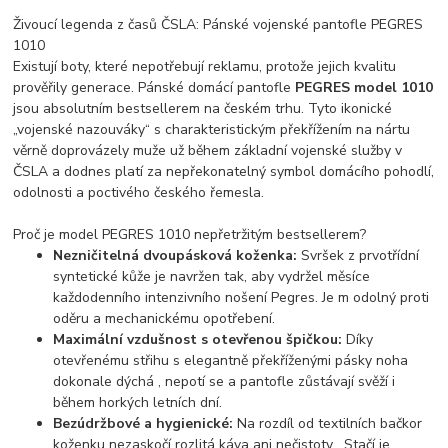
Živoucí legenda z časů ČSLA: Pánské vojenské pantofle PEGRES
1010
Existují boty, které nepotřebují reklamu, protože jejich kvalitu
prověřily generace. Pánské domácí pantofle
PEGRES model 1010
jsou absolutním bestsellerem na českém trhu. Tyto ikonické
„vojenské nazouváky“ s charakteristickým překřížením na nártu
věrně doprovázely muže už během základní vojenské služby v
ČSLA
a dodnes platí za nepřekonatelný symbol domácího pohodlí,
odolnosti a poctivého českého řemesla.
Proč je model PEGRES 1010 nepřetržitým bestsellerem?
Nezničitelná dvoupásková koženka:
Svršek z prvotřídní
syntetické kůže je navržen tak, aby vydržel měsíce
každodenního intenzivního nošení Pegres
. Je m odolný proti
oděru a mechanickému opotřebení.
Maximální vzdušnost s otevřenou špičkou:
Díky
otevřenému střihu s elegantně překříženými pásky noha
dokonale dýchá
, nepotí se a pantofle zůstávají svěží i
během horkých letních dní.
Bezúdržbové a hygienické:
Na rozdíl od textilních bačkor
koženku nezaskočí rozlitá káva ani nečistoty
. Stačí je