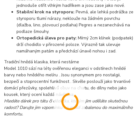
jednoduše otřít vlhkým hadříkem a jsou zase jako nové.
Stabilní krok na styroporu:
Pevná, ale lehká podrážka ze
styroporu tlumí nárazy, neklouže na žádném povrchu
(dlažba, lino, plovoucí podlaha) Pegres
a nezanechává na
podlaze šmouhy.
Ortopedická úleva pro paty:
Mírný 2cm klínek (podpatek)
drží chodidlo v přirozené poloze. Výrazně tak ulevuje
namáhaným patám a předchází únavě nohou i zad.
Tradiční hnědá klasika, která nestárne
Model 1010 sází na léty ověřenou eleganci v odstínech hnědé
barvy nebo hnědého melíru
. Jsou synonymem pro nostalgii,
bezpečí a stoprocentní funkčnost . Skvěle poslouží jako trvanlivé
domácí přezůvky, spolehlivá obuv na chatu, do dílny nebo jako
kousek, který ocení každá návštěva.
Hledáte dárek pro tátu či dědečka, kterým jim uděláte skutečnou
radost? Darujte jim vzpomínku na mládí zabalenou do maximálního
komfortu.