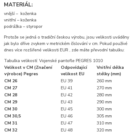
MATERIÁL:
vnější – koženka
vnitřní – koženka
podrážka – styropor
Protože se jedná o tradiční českou výrobu, jsou velikosti uváděny
jak bylo dříve zvykem v metrickém číslování v cm. Pokud používé
dnes více rozšiřené velikosti EUR , zde máte převodní tabulku:
Tabulka velikostí: Vojenské pantofle PEGRES 1010
Velikost v CM (Značení
Odpovídající
Vnitřní délka
výrobce)
Pegres
velikost EU
stélky (mm)
CM 26
EU 39
260 mm
CM 27
EU 41
270 mm
CM 28
EU 42
280 mm
CM 29
EU 43
290 mm
CM 30
EU 45
300 mm
CM 30,5
EU 46
305 mm
CM 31
EU 47
310 mm
CM 32
EU 48
320 mm