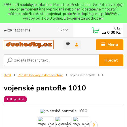
99% naší nabídky je skladem. Pokud se přesto stane , že některá velikost
bačkor je momentálně vyprodaná nebo není dostatečné množství ,
můžete položku přesto objednat, protože je doplňujeme průběžně z
výroby od 1 do 3 týdnů. Děkujeme za pochopení.
0
ks
CZK
+420 412384749
za
0,00 Kč
Menu
Hledat
Úvod
Pánské bačkory a domácí obuv
vojenské pantofle 1010
vojenské pantofle 1010
TOP produkt