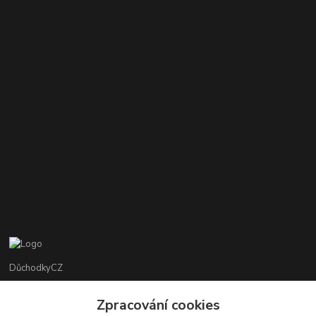
DůchodkyCZ
Jana Krejčí
Zpracování cookies
+420 412384749