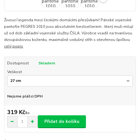
Živoucí legenda mezi českými domácími přezůvkami! Pánské vojenské
pantofle PEGRES 1010 jsou absolutním bestsellerem , který muži milují
už od dob základní vojenské služby ČSLA. Výrobce vsadil na trvanlivou
dvoupáskovou koženku, maximálně vzdušný střih s otevřenou špičkou
celý popis
Dostupnost
Skladem
Velikost
Nejsme plátci DPH
319 Kč
/
ks
Přidat do košíku