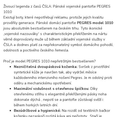
Živoucí legenda z časů ČSLA: Pánské vojenské pantofle PEGRES
1010
Existují boty, které nepotřebují reklamu, protože jejich kvalitu
prověřily generace. Pánské domácí pantofle
PEGRES model 1010
jsou absolutním bestsellerem na českém trhu. Tyto ikonické
„vojenské nazouváky“ s charakteristickým překřížením na nártu
věrně doprovázely muže už během základní vojenské služby v
ČSLA
a dodnes platí za nepřekonatelný symbol domácího pohodlí,
odolnosti a poctivého českého řemesla.
Proč je model PEGRES 1010 nepřetržitým bestsellerem?
Nezničitelná dvoupásková koženka:
Svršek z prvotřídní
syntetické kůže je navržen tak, aby vydržel měsíce
každodenního intenzivního nošení Pegres
. Je m odolný proti
oděru a mechanickému opotřebení.
Maximální vzdušnost s otevřenou špičkou:
Díky
otevřenému střihu s elegantně překříženými pásky noha
dokonale dýchá
, nepotí se a pantofle zůstávají svěží i
během horkých letních dní.
Bezúdržbové a hygienické:
Na rozdíl od textilních bačkor
koženku nezaskočí rozlitá káva ani nečistoty
. Stačí je