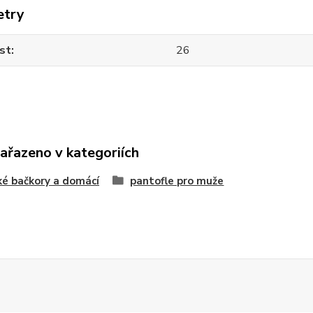
etry
st
26
zařazeno v kategoriích
é bačkory a domácí
pantofle pro muže