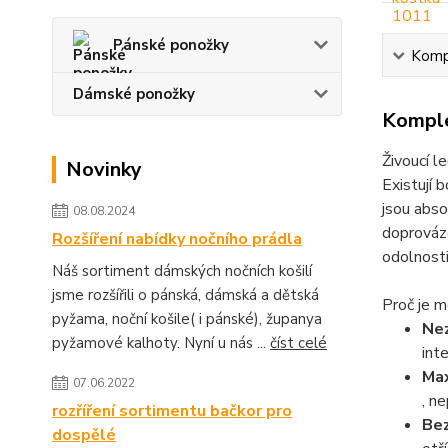
Pánské ponožky
Kompl
Dámské ponožky
Komple
Živoucí 
Novinky
Existují 
jsou abso
08.08.2024
doprováz
Rozšíření nabídky nočního prádla
odolnost
Náš sortiment dámských nočních košilí
jsme rozšířili o pánská, dámská a dětská
Proč je 
pyžama, noční košile( i pánské), županya
Nez
pyžamové kalhoty. Nyní u nás ...
číst celé
int
Max
07.06.2022
, n
rozříření sortimentu bačkor pro
Bez
dospělé