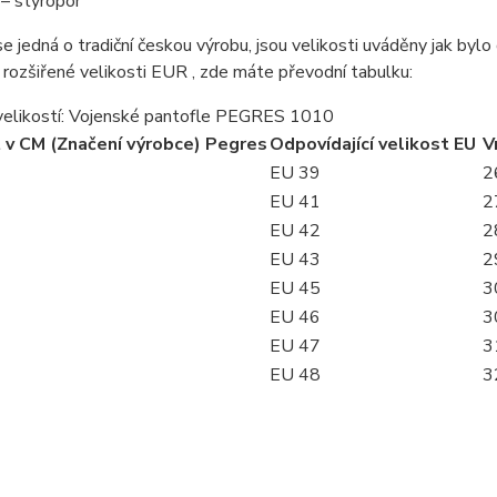
– styropor
e jedná o tradiční českou výrobu, jsou velikosti uváděny jak byl
 rozšiřené velikosti EUR , zde máte převodní tabulku:
velikostí: Vojenské pantofle PEGRES 1010
 v CM (Značení výrobce)
Pegres
Odpovídající velikost EU
V
EU 39
2
EU 41
2
EU 42
2
EU 43
2
EU 45
3
EU 46
3
EU 47
3
EU 48
3