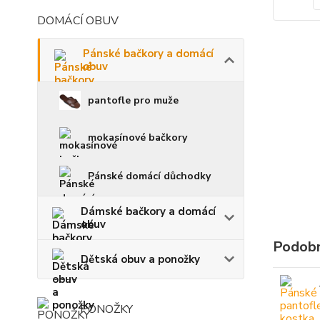
DOMÁCÍ OBUV
Pánské bačkory a domácí
obuv
pantofle pro muže
mokasínové bačkory
Pánské domácí důchodky
Dámské bačkory a domácí
obuv
Podobn
Dětská obuv a ponožky
PONOŽKY