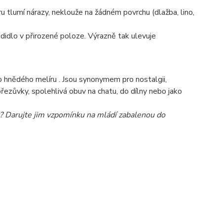
 tlumí nárazy, neklouže na žádném povrchu (dlažba, lino,
odidlo v přirozené poloze. Výrazně tak ulevuje
o hnědého melíru
. Jsou synonymem pro nostalgii,
přezůvky, spolehlivá obuv na chatu, do dílny nebo jako
t? Darujte jim vzpomínku na mládí zabalenou do