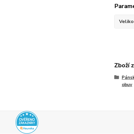
Param
Veliko
Zboží 
Pánsk
obuv