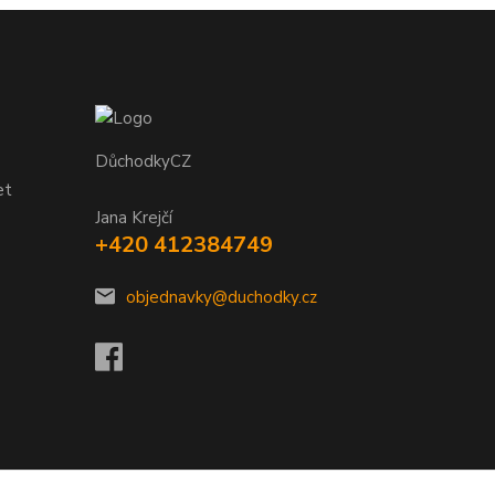
DůchodkyCZ
et
Jana Krejčí
+420 412384749
objednavky@duchodky.cz