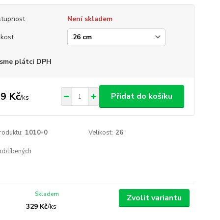
tupnost
Není skladem
ikost
sme plátci DPH
9 Kč
Přidat do košíku
/
ks
roduktu:
1010-0
Velikost:
26
oblíbených
Skladem
Zvolit variantu
329 Kč
/
ks