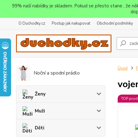
99% naší nabídky je skladem. Pokud se přesto stane , že n
dop
O Duchodky.cz
Postup jak nakupovat
Obchodní podmínky
Úvod
P
Noční a spodní prádlo
voje
Ženy
TOP prod
Muži
Děti