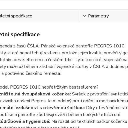
etní specifikace
Parametry
tní specifikace
legenda z časů ČSLA: Pánské vojenské pantofle PEGRES 1010
boty, které nepotřebují reklamu, protože jejich kvalitu prověřily
lutním bestsellerem na českém trhu. Tyto ikonické „vojenské na
ely muže už během základní vojenské služby v ČSLA
a dodnes p
i a poctivého českého řemesla.
model PEGRES 1010 nepřetržitým bestsellerem?
ničitelná dvoupásková koženka:
Svršek z prvotřídní syntetic
enzivního nošení Pegres
. Je m odolný proti oděru a mechanickému
imální vzdušnost s otevřenou špičkou:
Díky otevřenému stři
epotí se a pantofle zůstávají svěží i během horkých letních dní.
údržbové a hygienické:
Na rozdíl od textilních bačkor koženku 