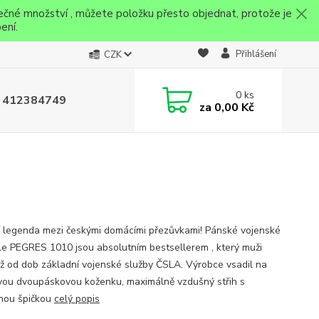
ečné množství , můžete položku přesto objednat, protože je
ení.
Přihlášení
CZK
0
ks
 412384749
za
0,00 Kč
í legenda mezi českými domácími přezůvkami! Pánské vojenské
le PEGRES 1010 jsou absolutním bestsellerem , který muži
 už od dob základní vojenské služby ČSLA. Výrobce vsadil na
ivou dvoupáskovou koženku, maximálně vzdušný střih s
nou špičkou
celý popis