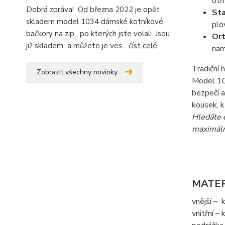
otř
Dobrá zpráva! Od března 2022 je opět
Sta
skladem model 1034 dámské kotníkové
plo
bačkory na zip , po kterých jste volali. Jsou
Ort
již skladem a můžete je ves...
číst celé
nam
Tradiční 
Zobrazit všechny novinky
Model 10
bezpečí a
kousek, k
Hledáte 
maximáln
MATER
vnější – 
vnitřní –