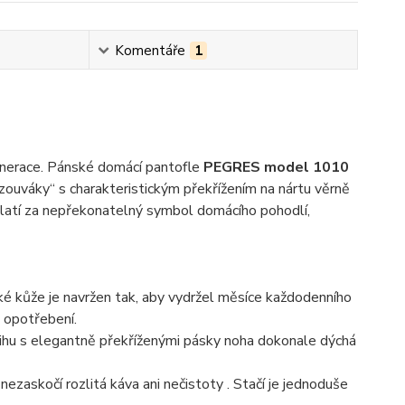
Komentáře
1
 generace. Pánské domácí pantofle
PEGRES model 1010
zouváky“ s charakteristickým překřížením na nártu věrně
latí za nepřekonatelný symbol domácího pohodlí,
ké kůže je navržen tak, aby vydržel měsíce každodenního
 opotřebení.
hu s elegantně překříženými pásky noha dokonale dýchá
nezaskočí rozlitá káva ani nečistoty
. Stačí je jednoduše