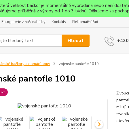
ěkterá velikost bačkor je momentálně vyprodaná nebo není dostat
lňujeme průběžně z výroby od 1 do 3 týdnů. Děkujeme za pochop
Fotogalerie z naší nabídky
Kontakty
Reklamační řád
Hledat
+420
ánské bačkory a domácí obuv
vojenské pantofle 1010
nské pantofle 1010
ukt
Živouc
pantof
milují
trvanl
otevře