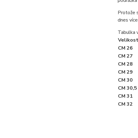
podrážka 
Protože s
dnes více
Tabulka 
Velikost
CM 26
CM 27
CM 28
CM 29
CM 30
CM 30,5
CM 31
CM 32