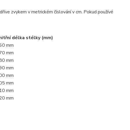
o dříve zvykem v metrickém číslování v cm. Pokud používé
nitřní délka stélky (mm)
60 mm
70 mm
80 mm
90 mm
00 mm
05 mm
10 mm
20 mm