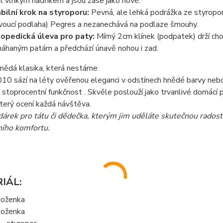
ít vlhkým hadříkem a jsou zase jako nové.
bilní krok na styroporu:
Pevná, ale lehká podrážka ze styroporu
voucí podlaha) Pegres
a nezanechává na podlaze šmouhy.
opedická úleva pro paty:
Mírný 2cm klínek (podpatek)
drží ch
áhaným patám a předchází únavě nohou i zad.
hnědá klasika, která nestárne
10 sází na léty ověřenou eleganci v odstínech hnědé barvy neb
 stoprocentní funkčnost . Skvěle poslouží jako trvanlivé domácí 
terý ocení každá návštěva.
dárek pro tátu či dědečka, kterým jim uděláte skutečnou rados
ího komfortu.
IÁL:
koženka
 koženka