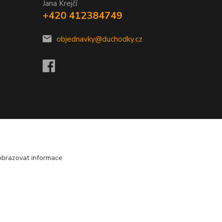
Jana Krejčí
+420 412384749
objednavky@duchodky.cz
obrazovat informace
Vytvořeno na
Eshop-rychle.cz