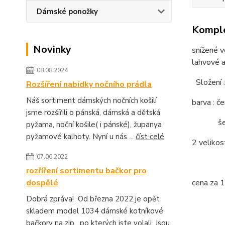
Dámské ponožky
Komple
Novinky
snížené v
lahvové a
08.08.2024
Složení 
Rozšíření nabídky nočního prádla
Náš sortiment dámských nočních košilí
barva : če
jsme rozšířili o pánská, dámská a dětská
šedá, š
pyžama, noční košile( i pánské), županya
pyžamové kalhoty. Nyní u nás ...
číst celé
2 velikos
07.06.2022
rozříření sortimentu bačkor pro
dospělé
cena za 1
Dobrá zpráva! Od března 2022 je opět
skladem model 1034 dámské kotníkové
bačkory na zip , po kterých jste volali. Jsou