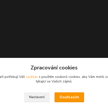
Zpracování cookies
eři potřebují Váš
souhlas
s použitím souborů cookies, aby Vám mohli z
týkající se Vašich zájmů.
Souhlasím
Nastavení