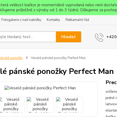
ěkterá velikost bačkor je momentálně vyprodaná nebo není dostat
lňujeme průběžně z výroby od 1 do 3 týdnů. Děkujeme za pochop
Fotogalerie z naší nabídky
Kontakty
Reklamační řád
Hledat
+420
ánské ponožky
Veselé pánské ponožky Perfect Man
lé pánské ponožky Perfect Man
Prec
snížen
jedné 
lahvov
elasta
špička 