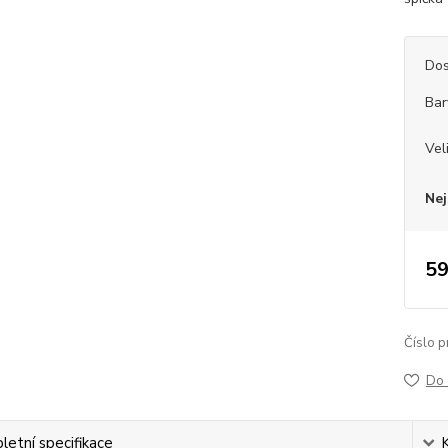
Dos
Bar
Vel
Nej
59
Číslo p
Do 
etní specifikace