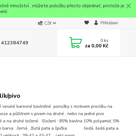
ečné množství , můžete položku přesto objednat, protože je
ení.
Přihlášení
CZK
0
ks
 412384749
za
0,00 Kč
lík/pivo
é veselé barevné bavlněné ponožky s motivem preclíku na
noze a půllitrem s pivem na druhé , nebo na jedné pivo
é a na druhé točené Složení : 85% bavlna 10% polyamid, 5%
n barva : černá , žlutá pata a špička šedá, šedá pata a
2 velikosti : 39-42 a 43-47 ...
celý popis