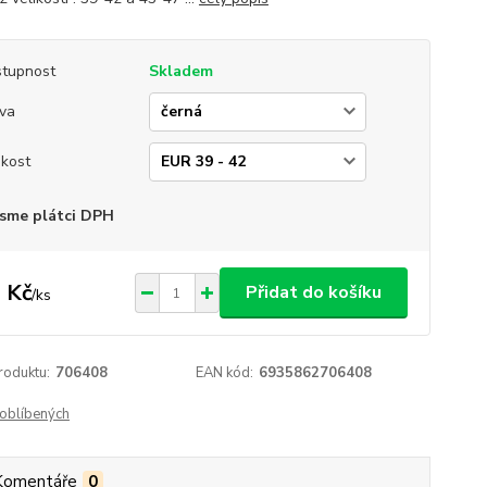
tupnost
Skladem
va
ikost
sme plátci DPH
 Kč
Přidat do košíku
/
ks
roduktu:
706408
EAN kód:
6935862706408
oblíbených
Komentáře
0