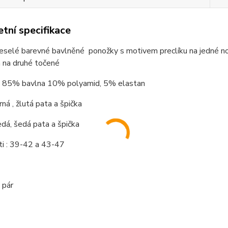
tní specifikace
eselé barevné bavlněné ponožky s motivem preclíku na jedné noz
 na druhé točené
: 85% bavlna 10% polyamid, 5% elastan
rná , žlutá pata a špička
edá pata a špička
ti : 39-42 a 43-47
 pár