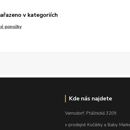
zařazeno v kategoriích
ké ponožky
Kde nás najdete
Varnsdorf, Ptáčnická 3209
v prodejně Kočárky a Baby Mark