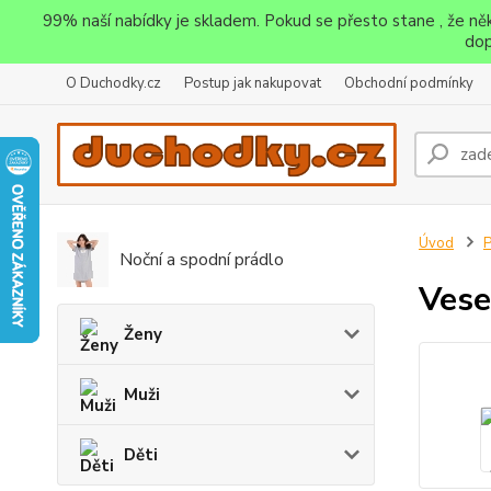
99% naší nabídky je skladem. Pokud se přesto stane , že n
dop
O Duchodky.cz
Postup jak nakupovat
Obchodní podmínky
Úvod
P
Noční a spodní prádlo
Vese
Ženy
Muži
Děti