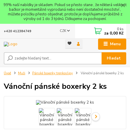
99% naší nabídky je skladem. Pokud se přesto stane , že některá velikost
bačkor je momentálně vyprodaná nebo není dostatečné množství ,
můžete položku přesto objednat, protože je doplňujeme průběžně z
výroby od 1 do 3 týdnů. Děkujeme za pochopení.
0
ks
CZK
+420 412384749
za
0,00 Kč
Menu
Hledat
Úvod
Muži
Pánské boxerky trenkoslipy
Vánoční pánské boxerky 2 ks
Vánoční pánské boxerky 2 ks