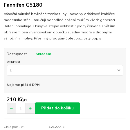
Fannifen G5180
Vánoční pánské bavlněné trenkoslipy - boxerky v dárkové krabičce
moderního střihu zaručují pohodlné nošení mužům všech generací.
Balení obsahuje 2 kusy ve stejné velikosti : jedny červené s větším
obrázkem psa v Santovském oblečku a jedny modré s drobnými
vánočními motivy. Příjemný prodyšný úplet ob...
celý popis
Dostupnost
Skladem
Velikost
Nejsme plátci DPH
210 Kč
/
ks
Přidat do košíku
Číslo produktu:
121277-2