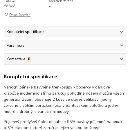
EAN kód:
693763121277
Velikost:
L
Do oblíbených
Kompletní specifikace
Parametry
Komentáře
0
Kompletní specifikace
Vánoční pánské bavlněné trenkoslipy - boxerky v dárkové
krabičce moderního střihu zaručují pohodlné nošení mužům všech
generací. Balení obsahuje 2 kusy ve stejné velikosti : jedny
červené s větším obrázkem psa v Santovském oblečku a jedny
modré s drobnými vánočními motivy.
Příjemný prodyšný úplet obsahuje 95% bavlny příjemné na omak
a 5% elastanu, který zaručuje jejich velkou pružnost.