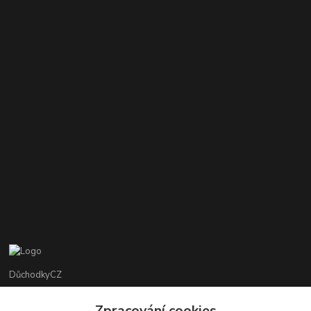
DůchodkyCZ
Jana Krejčí
Zpracování cookies