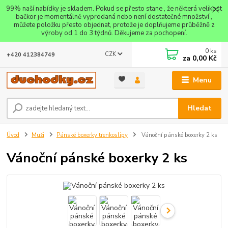
99% naší nabídky je skladem. Pokud se přesto stane , že některá velikost
bačkor je momentálně vyprodaná nebo není dostatečné množství ,
můžete položku přesto objednat, protože je doplňujeme průběžně z
výroby od 1 do 3 týdnů. Děkujeme za pochopení.
0
ks
CZK
+420 412384749
za
0,00 Kč
Menu
Hledat
Úvod
Muži
Pánské boxerky trenkoslipy
Vánoční pánské boxerky 2 ks
Vánoční pánské boxerky 2 ks