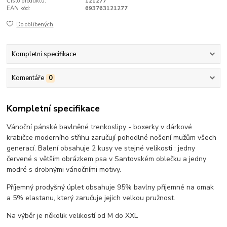
Číslo produktu:
121277
EAN kód:
693763121277
Do oblíbených
Kompletní specifikace
Komentáře
0
Kompletní specifikace
Vánoční pánské bavlněné trenkoslipy - boxerky v dárkové
krabičce moderního střihu zaručují pohodlné nošení mužům všech
generací. Balení obsahuje 2 kusy ve stejné velikosti : jedny
červené s větším obrázkem psa v Santovském oblečku a jedny
modré s drobnými vánočními motivy.
Příjemný prodyšný úplet obsahuje 95% bavlny příjemné na omak
a 5% elastanu, který zaručuje jejich velkou pružnost.
Na výběr je několik velikostí od M do XXL