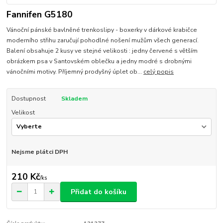
Fannifen G5180
Vánoční pánské bavlněné trenkoslipy - boxerky v dárkové krabičce
moderního střihu zaručují pohodlné nošení mužům všech generací.
Balení obsahuje 2 kusy ve stejné velikosti : jedny červené s větším
obrázkem psa v Santovském oblečku a jedny modré s drobnými
vánočními motivy. Příjemný prodyšný úplet ob...
celý popis
Dostupnost
Skladem
Velikost
Nejsme plátci DPH
210 Kč
/
ks
Přidat do košíku