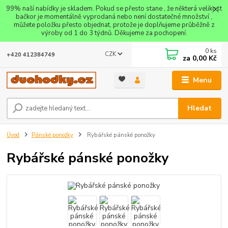
99% naší nabídky je skladem. Pokud se přesto stane , že některá velikost
bačkor je momentálně vyprodaná nebo není dostatečné množství ,
můžete položku přesto objednat, protože je doplňujeme průběžně z
výroby od 1 do 3 týdnů. Děkujeme za pochopení.
0
ks
CZK
+420 412384749
za
0,00 Kč
Menu
Hledat
Úvod
Pánské ponožky
Rybářské pánské ponožky
Rybářské pánské ponožky