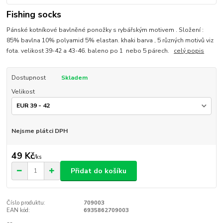
Fishing socks
Pánské kotníkové bavlněné ponožky s rybářským motivem . Složení :
85% bavlna 10% polyamid 5% elastan. khaki barva , 5 různých motivů viz
fota. velikost 39-42 a 43-46. baleno po 1 nebo 5 párech.
celý popis
Dostupnost
Skladem
Velikost
Nejsme plátci DPH
49 Kč
/
ks
Přidat do košíku
Číslo produktu:
709003
EAN kód:
6935862709003