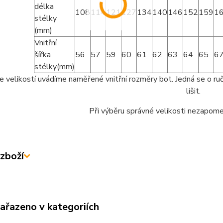
délka
108
114
121
127
134
140
146
152
159
1
stélky
(mm)
Vnitřní
šířka
56
57
59
60
61
62
63
64
65
6
stélky(mm)
e velikostí uvádíme naměřené vnitřní rozměry bot. Jedná se o ruč
lišit.
Při výběru správné velikosti nezapome
zboží
zařazeno v kategoriích