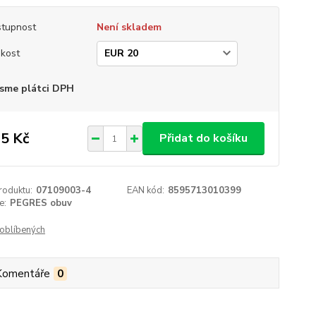
tupnost
Není skladem
ikost
sme plátci DPH
5 Kč
Přidat do košíku
roduktu:
07109003-4
EAN kód:
8595713010399
e:
PEGRES obuv
oblíbených
Komentáře
0