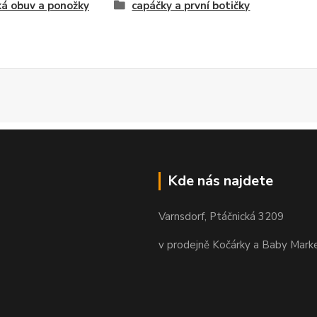
á obuv a ponožky
capáčky a první botičky
Kde nás najdete
Varnsdorf, Ptáčnická 3209
v prodejně Kočárky a Baby Mark