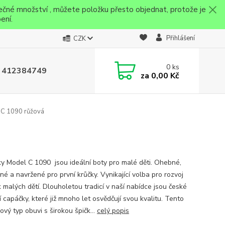
ečné množství , můžete položku přesto objednat, protože je
ení.
Přihlášení
CZK
0
ks
 412384749
za
0,00 Kč
 C 1090 růžová
y Model C 1090 jsou ideální boty pro malé děti. Ohebné,
é a navržené pro první krůčky. Vynikající volba pro rozvoj
k malých dětí. Dlouholetou tradicí v naší nabídce jsou české
í capáčky, které již mnoho let osvědčují svou kvalitu. Tento
ový typ obuvi s širokou špičk...
celý popis