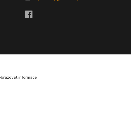
obrazovat informace
Vytvořeno na
Eshop-rychle.cz