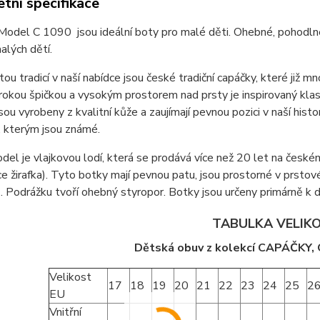
tní specifikace
odel C 1090 jsou ideální boty pro malé děti. Ohebné, pohodlné a
alých dětí.
ou tradicí v naší nabídce jsou české tradiční capáčky, které již m
irokou špičkou a vysokým prostorem nad prsty je inspirovaný klasi
Jsou vyrobeny z kvalitní kůže a zaujímají pevnou pozici v naší his
, kterým jsou známé.
el je vlajkovou lodí, která se prodává více než 20 let na české
ace žirafka). Tyto botky mají pevnou patu, jsou prostorné v prstov
. Podrážku tvoří ohebný styropor. Botky jsou určeny primárně k 
TABULKA VELIK
Dětská obuv z kolekcí CAPÁČKY
Velikost
17
18
19
20
21
22
23
24
25
2
EU
Vnitřní