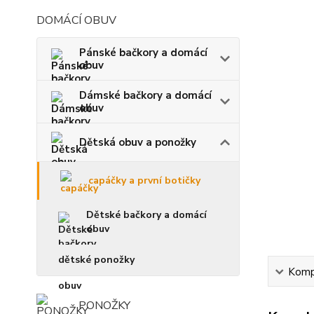
DOMÁCÍ OBUV
Pánské bačkory a domácí
obuv
Dámské bačkory a domácí
obuv
Dětská obuv a ponožky
capáčky a první botičky
Dětské bačkory a domácí
obuv
dětské ponožky
Kompl
PONOŽKY