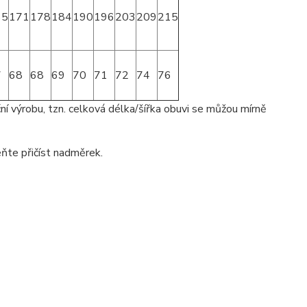
65
171
178
184
190
196
203
209
215
7
68
68
69
70
71
72
74
76
ní výrobu, tzn. celková délka/šířka obuvi se můžou mírně
ňte přičíst nadměrek.