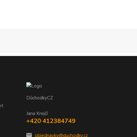
DůchodkyCZ
et
Jana Krejčí
+420 412384749
objednavky@duchodky.cz