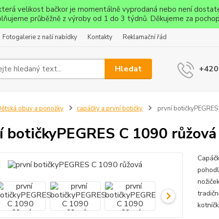
ěkterá velikost bačkor je momentálně vyprodaná nebo není dostat
lňujeme průběžně z výroby od 1 do 3 týdnů. Děkujeme za pochop
Fotogalerie z naší nabídky
Kontakty
Reklamační řád
Hledat
+420
ětská obuv a ponožky
capáčky a první botičky
první botičkyPEGRES
í botičkyPEGRES C 1090 růžová
Capáčk
pohodln
nožiče
tradičn
kotníčk