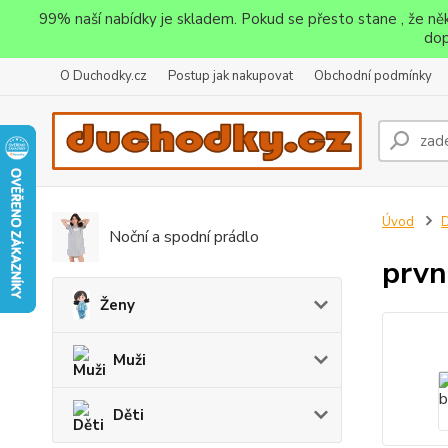
99% naší nabídky je skladem. Pokud se přesto stane , že n
dop
O Duchodky.cz
Postup jak nakupovat
Obchodní podmínky
Úvod
D
Noční a spodní prádlo
prvn
Ženy
Muži
Děti