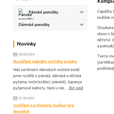
Komple
Capáčky M
Pánské ponožky
nožiček m
Dámské ponožky
Dlouholet
obuvi s š
dětství. 
Novinky
a pohodlí
08.08.2024
Tento mod
Rozšíření nabídky nočního prádla
(certifik
podšívka)
Náš sortiment dámských nočních košilí
jsme rozšířili o pánská, dámská a dětská
pyžama, noční košile( i pánské), županya
pyžamové kalhoty. Nyní u nás ...
číst celé
07.06.2022
rozříření sortimentu bačkor pro
dospělé