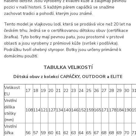
našeho dětství. Jsou vyrobeny z kvalitní kůže a zaujímají pevnou
pozici v naší historii. S každým párem capáčků se snažíme
zachovat tradici a pohodlí, kterým jsou známé.
Tento model je vlajkovou lodí, která se prodává více než 20 let na
českém trhu. Jedná se o certifikovanou dětskou obuv (certifikace
žirafka). Tyto botky mají pevnou patu, jsou prostorné v prstové
oblasti a jsou vyrobeny z prémiové kůže (svršek i podšívka).
Podrážku tvoří ohebný styropor. Botky jsou určeny primárně k
domácímu použití.
TABULKA VELIKOSTÍ
Dětská obuv z kolekcí CAPÁČKY, OUTDOOR a ELITE
Velikost
17
18
19
20
21
22
23
24
25
26
27
28
29
30
3
EU
Vnitřní
délka
108
114
121
127
134
140
146
152
159
165
171
178
184
190
1
stélky
(mm)
Vnitřní
šířka
56
57
59
60
61
62
63
64
65
67
68
68
69
70
7