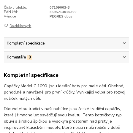
Číslo produktu:
07109003-3
EAN kód:
8595713010399
Výrobce:
PEGRES obuv
Do oblíbených
Kompletní specifikace
Komentáře
0
Kompletní specifikace
Capáčky Model C 1090 jsou ideální boty pro malé děti. Ohebné,
pohodlné a navržené pro první krůčky. Vynikající volba pro rozvoj
nožiček malých dětí.
Dlouholetou tradicí v naší nabídce jsou české tradiční capáčky,
které již mnoho let osvědčují svou kvalitu. Tento kotníčkový typ
obuvi s širokou špičkou a vysokým prostorem nad prsty je
inspirovaný klasickými modely, které nosili i naši rodiče v době