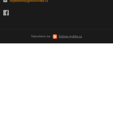
objednavky@duchodky.cz
Vytvořeno na
Eshop-rychle.cz