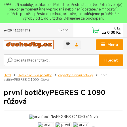
99% naší nabídky je skladem. Pokud se přesto stane , že některá velikost
bačkor je momentálně vyprodaná nebo není dostatečné množství ,
můžete položku přesto objednat, protože je doplňujeme průběžně z
výroby od 1 do 3 týdnů. Děkujeme za pochopení.
0
ks
CZK
+420 412384749
za
0,00 Kč
Menu
Hledat
Úvod
Dětská obuv a ponožky
capáčky a první botičky
první
botičkyPEGRES C 1090 růžová
první botičkyPEGRES C 1090
růžová